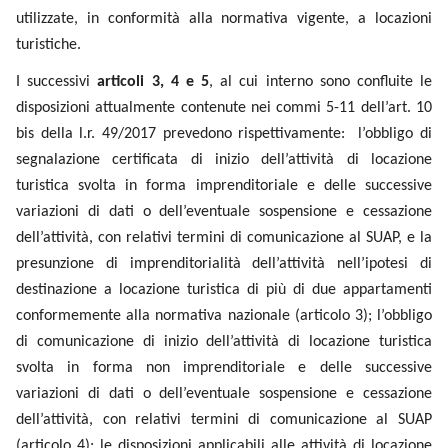
I successivi
articoli 3, 4 e 5
, al cui interno sono confluite le
disposizioni attualmente contenute nei commi 5-11 dell’art.
10 bis della l.r. 49/2017 prevedono rispettivamente: l’obbligo
di segnalazione certificata di inizio dell’attività di locazione
turistica svolta in forma imprenditoriale e delle successive
variazioni di dati o dell’eventuale sospensione e cessazione
dell’attività, con relativi termini di comunicazione al SUAP, e
la presunzione di imprenditorialità dell’attività nell’ipotesi di
destinazione a locazione turistica di più di due appartamenti
conformemente alla normativa nazionale (articolo 3);
l’obbligo di comunicazione di inizio dell’attività di locazione
turistica svolta in forma non imprenditoriale e delle
successive variazioni di dati o dell’eventuale sospensione e
cessazione dell’attività, con relativi termini di comunicazione
al SUAP (articolo 4); le disposizioni applicabili alle attività di
locazione turistica in qualunque forma esercitate (articolo 5).
Gli
articoli 6 e 7
intervengono in modo organico sugli articoli
10 ter e 10 quater della legge regionale n. 49/2017,