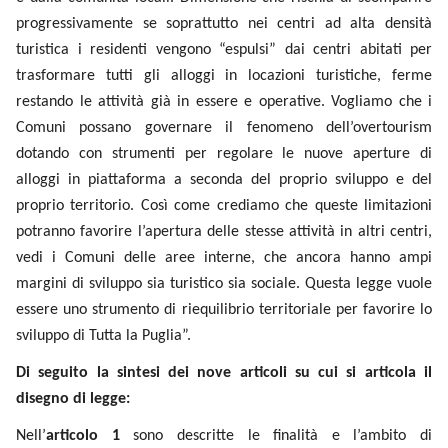
locazioni turistiche, ferme restando le attività già in essere e
operative. Vogliamo che i Comuni possano governare il
fenomeno dell’overtourism dotando con strumenti per
regolare le nuove aperture di alloggi in piattaforma a
seconda del proprio sviluppo e del proprio territorio. Così
come crediamo che queste limitazioni potranno favorire
l’apertura delle stesse attività in altri centri, vedi i Comuni
delle aree interne, che ancora hanno ampi margini di
sviluppo sia turistico sia sociale. Questa legge vuole essere
uno strumento di riequilibrio territoriale per favorire lo
sviluppo di Tutta la Puglia”.
Di seguito la sintesi dei nove articoli su cui si articola il
disegno di legge:
Nell’
articolo 1
sono descritte le finalità e l’ambito di
applicazione delle disposizioni in materia di locazioni
turistiche
.
Si intendono per “locazioni turistiche” quelle
riguardanti le singole unità immobiliari residenziali da