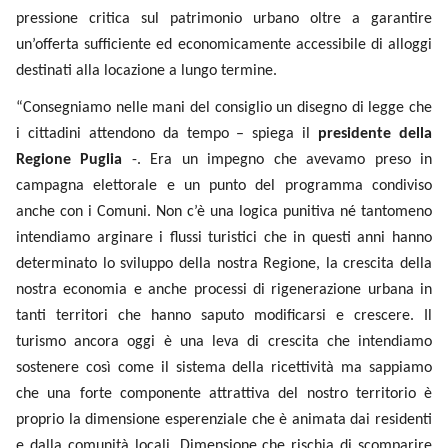
alloggi destinati alla locazione a lungo termine.
“Consegniamo nelle mani del consiglio un disegno di legge
che i cittadini attendono da tempo – spiega il
presidente
della Regione Puglia
-. Era un impegno che avevamo preso in
campagna elettorale e un punto del programma condiviso
anche con i Comuni. Non c’è una logica punitiva né
tantomeno intendiamo arginare i flussi turistici che in questi
anni hanno determinato lo sviluppo della nostra Regione, la
crescita della nostra economia e anche processi di
rigenerazione urbana in tanti territori che hanno saputo
modificarsi e crescere. Il turismo ancora oggi è una leva di
crescita che intendiamo sostenere così come il sistema della
ricettività ma sappiamo che una forte componente attrattiva
del nostro territorio è proprio la dimensione esperenziale che
è animata dai residenti e dalla comunità locali. Dimensione
che rischia di scomparire progressivamente se soprattutto
nei centri ad alta densità turistica i residenti vengono
“espulsi” dai centri abitati per trasformare tutti gli alloggi in