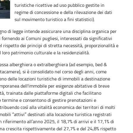
turistiche ricettive ad uso pubblico gestite in
regime di concessione e della rilevazione dei dati
sul movimento turistico a fini statistici).
gno di legge intende assicurare una disciplina organica per
vi fornendo ai Comuni pugliesi, interessati da significativi
l rispetto dei principi di stretta necessità, proporzionalità e
loro patrimonio culturale e la residenzialità.
a essa alberghiera o extralberghiera (ad esempio, bed &
tacamere), si è consolidato nel corso degli anni, come
o delle locazioni turistiche di immobili a destinazione
emporanea dell'immobile per esigenze abitative di breve
à, trainata dalle piattaforme digitali che facilitano
ve termine e consentono di gestire prenotazioni e
ribuendo così alla vitalità economica dei territori di molti
ili “attivi” destinati alla locazione turistica registrati
riferimento all’anno 2025, il 18,7% di arrivi e il 17,1% di
n una crescita rispettivamente del 27,7% e del 24,8% rispetto