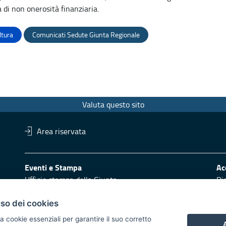
a di non onerosità finanziaria.
ltura
Comunicati Sedute Giunta Regionale
Valuta questo sito
Area riservata
Eventi e Stampa
Ac
Ufficio stampa della Giunta
Di
Press Regione
Obi
Logo e identità regionale
uso dei cookies
Redazione
Pr
a cookie essenziali per garantire il suo corretto
A