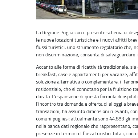
La Regione Puglia con il presente schema di dise
le nuove locazioni turistiche e i nuovi affitti bre
flussi turistici, uno strumento regolatorio che, ne
non discriminazione, consenta di salvaguardare il 
Accanto alle forme di ricettività tradizionale, si
breakfast, case e appartamenti per vacanze, affit
soluzione alternativa o complementare, il fenomen
residenziale, che si connotano per la fruizione t
durata. L'espansione di questa formula di ospitalit
l’incontro tra domanda e offerta di alloggi a bre
transazioni, ha assunto dimensioni rilevanti, cont
comuni pugliesi: attualmente sono 44.883 gli immob
nella banca dati regionale che rappresentano, con 
presenze in termini di flussi turistici totali, co