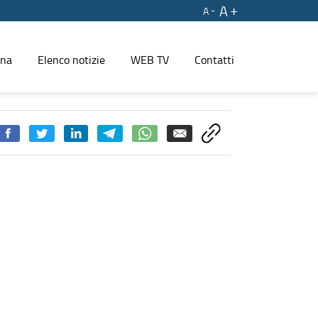
A
A
ina
Elenco notizie
WEB TV
Contatti
lta densità turistica - PRESS REGIONE