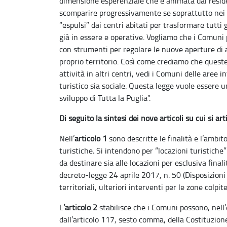
dimensione esperenziale che è animata dai reside
scomparire progressivamente se soprattutto nei c
“espulsi” dai centri abitati per trasformare tutti g
già in essere e operative. Vogliamo che i Comun
con strumenti per regolare le nuove aperture di a
proprio territorio. Così come crediamo che queste
attività in altri centri, vedi i Comuni delle aree
turistico sia sociale. Questa legge vuole essere un
sviluppo di Tutta la Puglia”.
Di seguito la sintesi dei nove articoli su cui si art
Nell’
articolo 1
sono descritte le finalità e l’ambit
turistiche
.
Si intendono per “locazioni turistiche”
da destinare sia alle locazioni per esclusiva finalit
decreto-legge 24 aprile 2017, n. 50 (Disposizioni 
territoriali, ulteriori interventi per le zone colpi
L
’articolo 2
stabilisce che i Comuni possono, nell’
dall’articolo 117, sesto comma, della Costituzione,