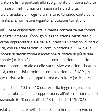
criteri e limiti puntuali allo svolgimento di nuove attività
di fissare limiti numerici massimi a tale attività.
ltre prevedere un regime transitorio tenendo conto delle
ormità alla normativa vigente, a locazioni turistiche.
confluite le disposizioni attualmente contenute nei commi
 rispettivamente: l’obbligo di segnalazione certificata di
n forma imprenditoriale e delle successive variazioni di dati o
ità, con relativi termini di comunicazione al SUAP, e la
’ipotesi di destinazione a locazione turistica di più di due
ale (articolo 3); l’obbligo di comunicazione di inizio
a non imprenditoriale e delle successive variazioni di dati o
ità, con relativi termini di comunicazione al SUAP (articolo
azione turistica in qualunque forma esercitate (articolo 5).
li articoli 10 ter e 10 quater della legge regionale n.
della rubrica e nella soppressione, all’interno comma 2, di
azionale (CIN) di cui all’art. 13 ter del d.l. 145/2023.
islative elencate nell’articolo 8, lo schema di disegno di