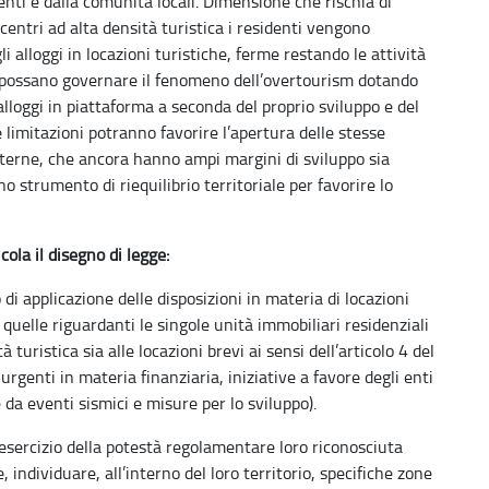
nti e dalla comunità locali. Dimensione che rischia di
entri ad alta densità turistica i residenti vengono
li alloggi in locazioni turistiche, ferme restando le attività
i possano governare il fenomeno dell’overtourism dotando
lloggi in piattaforma a seconda del proprio sviluppo e del
 limitazioni potranno favorire l’apertura delle stesse
 interne, che ancora hanno ampi margini di sviluppo sia
o strumento di riequilibrio territoriale per favorire lo
icola il disegno di legge:
o di applicazione delle disposizioni in materia di locazioni
 quelle riguardanti le singole unità immobiliari residenziali
à turistica sia alle locazioni brevi ai sensi dell’articolo 4 del
urgenti in materia finanziaria, iniziative a favore degli enti
te da eventi sismici e misure per lo sviluppo).
esercizio della potestà regolamentare loro riconosciuta
 individuare, all’interno del loro territorio, specifiche zone