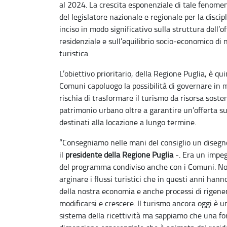
al 2024. La crescita esponenziale di tale fenomen
del legislatore nazionale e regionale per la discip
inciso in modo significativo sulla struttura dell’off
residenziale e sull’equilibrio socio
‑
economico di n
turistica.
L’obiettivo prioritario, della Regione Puglia, è qui
Comuni capoluogo la possibilità di governare in 
rischia di trasformare il turismo da risorsa sosten
patrimonio urbano oltre a garantire un’offerta su
destinati alla locazione a lungo termine.
“Consegniamo nelle mani del consiglio un disegno
il
presidente della Regione Puglia
-. Era un impe
del programma condiviso anche con i Comuni. No
arginare i flussi turistici che in questi anni han
della nostra economia e anche processi di rigene
modificarsi e crescere. Il turismo ancora oggi è 
sistema della ricettività ma sappiamo che una for