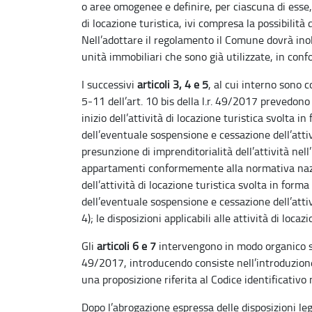
o aree omogenee e definire, per ciascuna di esse, 
di locazione turistica, ivi compresa la possibilità 
Nell’adottare il regolamento il Comune dovrà ino
unità immobiliari che sono già utilizzate, in conf
I successivi
articoli 3, 4 e 5
, al cui interno sono 
5-11 dell’art. 10 bis della l.r. 49/2017 prevedono
inizio dell’attività di locazione turistica svolta i
dell’eventuale sospensione e cessazione dell’attiv
presunzione di imprenditorialità dell’attività nell
appartamenti conformemente alla normativa nazion
dell’attività di locazione turistica svolta in form
dell’eventuale sospensione e cessazione dell’attiv
4); le disposizioni applicabili alle attività di loc
Gli
articoli 6 e 7
intervengono in modo organico sug
49/2017, introducendo consiste nell’introduzione 
una proposizione riferita al Codice identificativo n
Dopo l’abrogazione espressa delle disposizioni leg