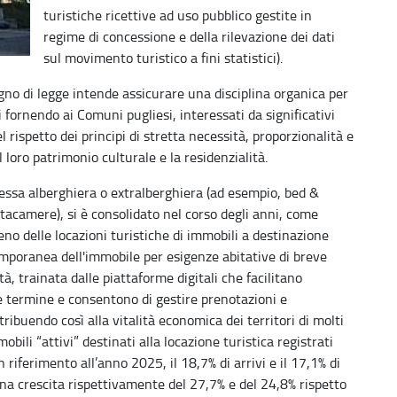
turistiche ricettive ad uso pubblico gestite in
regime di concessione e della rilevazione dei dati
sul movimento turistico a fini statistici).
gno di legge intende assicurare una disciplina organica per
vi fornendo ai Comuni pugliesi, interessati da significativi
l rispetto dei principi di stretta necessità, proporzionalità e
loro patrimonio culturale e la residenzialità.
a essa alberghiera o extralberghiera (ad esempio, bed &
tacamere), si è consolidato nel corso degli anni, come
o delle locazioni turistiche di immobili a destinazione
emporanea dell'immobile per esigenze abitative di breve
à, trainata dalle piattaforme digitali che facilitano
ve termine e consentono di gestire prenotazioni e
ribuendo così alla vitalità economica dei territori di molti
ili “attivi” destinati alla locazione turistica registrati
riferimento all’anno 2025, il 18,7% di arrivi e il 17,1% di
n una crescita rispettivamente del 27,7% e del 24,8% rispetto