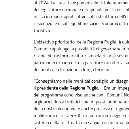
al 2024. La crescita esponenziale di tale fenomen
del legislatore nazionale e regionale per la discip
inciso in modo significativo sulla struttura dell’off
residenziale e sull’equilibrio socio
‑
economico di n
turistica.
L’obiettivo prioritario, della Regione Puglia, è qui
Comuni capoluogo la possibilità di governare in 
rischia di trasformare il turismo da risorsa sosten
patrimonio urbano oltre a garantire un’offerta su
destinati alla locazione a lungo termine.
“Consegniamo nelle mani del consiglio un disegno
il
presidente della Regione Puglia
-. Era un impe
del programma condiviso anche con i Comuni. No
arginare i flussi turistici che in questi anni han
della nostra economia e anche processi di rigene
modificarsi e crescere. Il turismo ancora oggi è 
sistema della ricettività ma sappiamo che una for