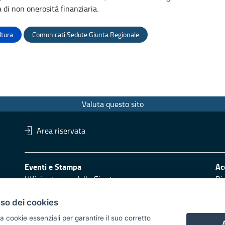
a di non onerosità finanziaria.
ltura
Comunicati Sedute Giunta Regionale
Valuta questo sito
Area riservata
Eventi e Stampa
Ac
Ufficio stampa della Giunta
Di
Press Regione
Obi
Logo e identità regionale
uso dei cookies
Redazione
Pr
a cookie essenziali per garantire il suo corretto
A