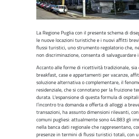
La Regione Puglia con il presente schema di dise
le nuove locazioni turistiche e i nuovi affitti bre
flussi turistici, uno strumento regolatorio che, ne
non discriminazione, consenta di salvaguardare il 
Accanto alle forme di ricettività tradizionale, si
breakfast, case e appartamenti per vacanze, affit
soluzione alternativa o complementare, il fenomen
residenziale, che si connotano per la fruizione t
durata. L'espansione di questa formula di ospitalit
l’incontro tra domanda e offerta di alloggi a bre
transazioni, ha assunto dimensioni rilevanti, cont
comuni pugliesi: attualmente sono 44.883 gli immob
nella banca dati regionale che rappresentano, con 
presenze in termini di flussi turistici totali, co