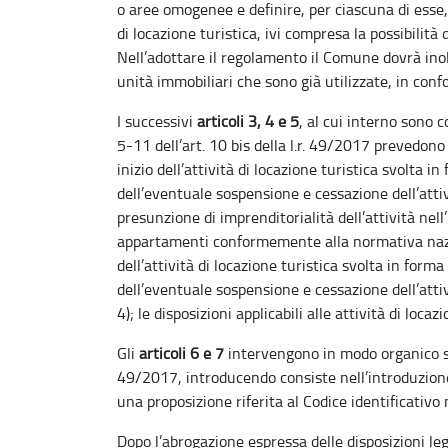
o aree omogenee e definire, per ciascuna di esse, 
di locazione turistica, ivi compresa la possibilità 
Nell’adottare il regolamento il Comune dovrà ino
unità immobiliari che sono già utilizzate, in conf
I successivi
articoli 3, 4 e 5
, al cui interno sono 
5-11 dell’art. 10 bis della l.r. 49/2017 prevedono
inizio dell’attività di locazione turistica svolta i
dell’eventuale sospensione e cessazione dell’attiv
presunzione di imprenditorialità dell’attività nell
appartamenti conformemente alla normativa nazion
dell’attività di locazione turistica svolta in form
dell’eventuale sospensione e cessazione dell’attiv
4); le disposizioni applicabili alle attività di loc
Gli
articoli 6 e 7
intervengono in modo organico sug
49/2017, introducendo consiste nell’introduzione 
una proposizione riferita al Codice identificativo n
Dopo l’abrogazione espressa delle disposizioni leg