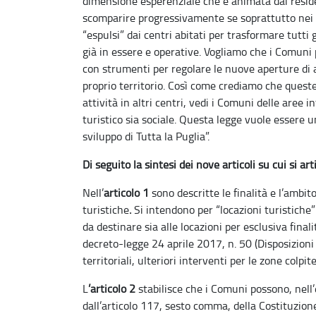
dimensione esperenziale che è animata dai reside
scomparire progressivamente se soprattutto nei c
“espulsi” dai centri abitati per trasformare tutti g
già in essere e operative. Vogliamo che i Comun
con strumenti per regolare le nuove aperture di a
proprio territorio. Così come crediamo che queste
attività in altri centri, vedi i Comuni delle aree
turistico sia sociale. Questa legge vuole essere un
sviluppo di Tutta la Puglia”.
Di seguito la sintesi dei nove articoli su cui si art
Nell’
articolo 1
sono descritte le finalità e l’ambit
turistiche
.
Si intendono per “locazioni turistiche”
da destinare sia alle locazioni per esclusiva finalit
decreto-legge 24 aprile 2017, n. 50 (Disposizioni 
territoriali, ulteriori interventi per le zone colpi
L
’articolo 2
stabilisce che i Comuni possono, nell’
dall’articolo 117, sesto comma, della Costituzione,