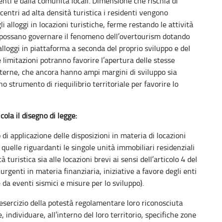
nti e dalla comunità locali. Dimensione che rischia di
entri ad alta densità turistica i residenti vengono
li alloggi in locazioni turistiche, ferme restando le attività
i possano governare il fenomeno dell’overtourism dotando
lloggi in piattaforma a seconda del proprio sviluppo e del
 limitazioni potranno favorire l’apertura delle stesse
 interne, che ancora hanno ampi margini di sviluppo sia
o strumento di riequilibrio territoriale per favorire lo
icola il disegno di legge:
o di applicazione delle disposizioni in materia di locazioni
 quelle riguardanti le singole unità immobiliari residenziali
à turistica sia alle locazioni brevi ai sensi dell’articolo 4 del
urgenti in materia finanziaria, iniziative a favore degli enti
te da eventi sismici e misure per lo sviluppo).
esercizio della potestà regolamentare loro riconosciuta
 individuare, all’interno del loro territorio, specifiche zone