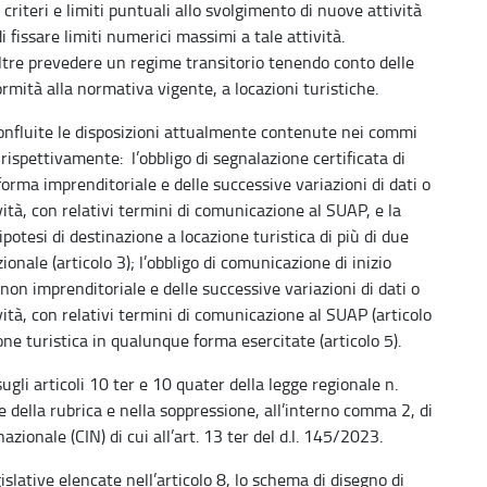
criteri e limiti puntuali allo svolgimento di nuove attività
di fissare limiti numerici massimi a tale attività.
ltre prevedere un regime transitorio tenendo conto delle
ormità alla normativa vigente, a locazioni turistiche.
confluite le disposizioni attualmente contenute nei commi
 rispettivamente: l’obbligo di segnalazione certificata di
n forma imprenditoriale e delle successive variazioni di dati o
ità, con relativi termini di comunicazione al SUAP, e la
’ipotesi di destinazione a locazione turistica di più di due
ale (articolo 3); l’obbligo di comunicazione di inizio
a non imprenditoriale e delle successive variazioni di dati o
ità, con relativi termini di comunicazione al SUAP (articolo
azione turistica in qualunque forma esercitate (articolo 5).
li articoli 10 ter e 10 quater della legge regionale n.
della rubrica e nella soppressione, all’interno comma 2, di
azionale (CIN) di cui all’art. 13 ter del d.l. 145/2023.
islative elencate nell’articolo 8, lo schema di disegno di