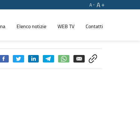
A
A
ina
Elenco notizie
WEB TV
Contatti
lta densità turistica - PRESS REGIONE