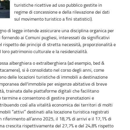
turistiche ricettive ad uso pubblico gestite in
regime di concessione e della rilevazione dei dati
sul movimento turistico a fini statistici).
gno di legge intende assicurare una disciplina organica per
vi fornendo ai Comuni pugliesi, interessati da significativi
l rispetto dei principi di stretta necessità, proporzionalità e
loro patrimonio culturale e la residenzialità.
a essa alberghiera o extralberghiera (ad esempio, bed &
tacamere), si è consolidato nel corso degli anni, come
o delle locazioni turistiche di immobili a destinazione
emporanea dell'immobile per esigenze abitative di breve
à, trainata dalle piattaforme digitali che facilitano
ve termine e consentono di gestire prenotazioni e
ribuendo così alla vitalità economica dei territori di molti
ili “attivi” destinati alla locazione turistica registrati
riferimento all’anno 2025, il 18,7% di arrivi e il 17,1% di
n una crescita rispettivamente del 27,7% e del 24,8% rispetto