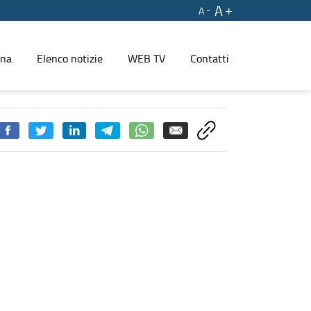
A
A
ina
Elenco notizie
WEB TV
Contatti
lta densità turistica - PRESS REGIONE