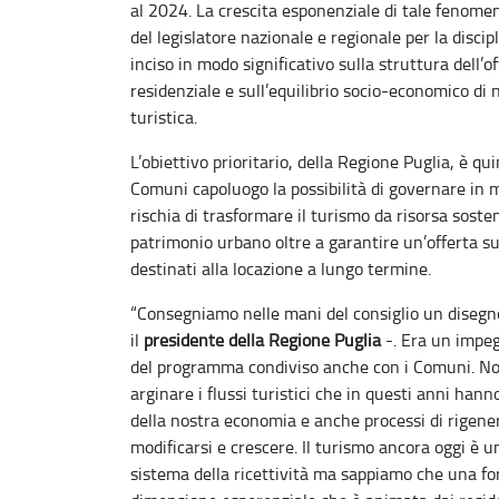
al 2024. La crescita esponenziale di tale fenomen
del legislatore nazionale e regionale per la discip
inciso in modo significativo sulla struttura dell’off
residenziale e sull’equilibrio socio
‑
economico di n
turistica.
L’obiettivo prioritario, della Regione Puglia, è qui
Comuni capoluogo la possibilità di governare in 
rischia di trasformare il turismo da risorsa sosten
patrimonio urbano oltre a garantire un’offerta su
destinati alla locazione a lungo termine.
“Consegniamo nelle mani del consiglio un disegno
il
presidente della Regione Puglia
-. Era un impe
del programma condiviso anche con i Comuni. No
arginare i flussi turistici che in questi anni han
della nostra economia e anche processi di rigene
modificarsi e crescere. Il turismo ancora oggi è 
sistema della ricettività ma sappiamo che una for