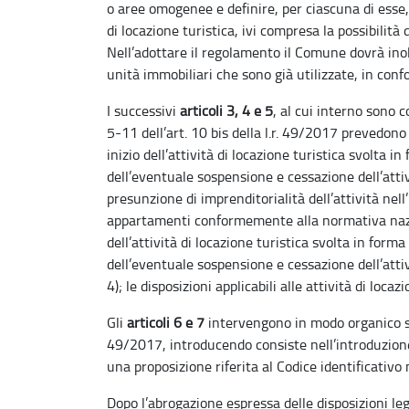
o aree omogenee e definire, per ciascuna di esse, 
di locazione turistica, ivi compresa la possibilità 
Nell’adottare il regolamento il Comune dovrà ino
unità immobiliari che sono già utilizzate, in conf
I successivi
articoli 3, 4 e 5
, al cui interno sono 
5-11 dell’art. 10 bis della l.r. 49/2017 prevedono
inizio dell’attività di locazione turistica svolta i
dell’eventuale sospensione e cessazione dell’attiv
presunzione di imprenditorialità dell’attività nell
appartamenti conformemente alla normativa nazion
dell’attività di locazione turistica svolta in form
dell’eventuale sospensione e cessazione dell’attiv
4); le disposizioni applicabili alle attività di loc
Gli
articoli 6 e 7
intervengono in modo organico sug
49/2017, introducendo consiste nell’introduzione 
una proposizione riferita al Codice identificativo n
Dopo l’abrogazione espressa delle disposizioni leg