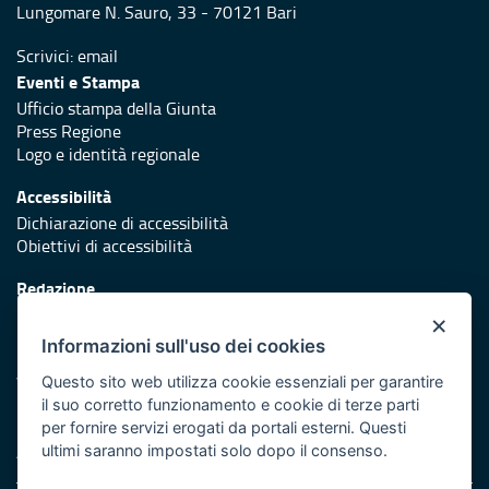
Lungomare N. Sauro, 33 - 70121 Bari
Scrivici:
email
Eventi e Stampa
Ufficio stampa della Giunta
Press Regione
Logo e identità regionale
Accessibilità
Dichiarazione di accessibilità
Obiettivi di accessibilità
Redazione
Responsabili di pubblicazione
×
Informazioni sull'uso dei cookies
Protezione civile
Vai al sito di Protezione Civile Puglia
Questo sito web utilizza cookie essenziali per garantire
il suo corretto funzionamento e cookie di terze parti
Iniziativa finanziata con risorse del POR Puglia 2014/2020 -
per fornire servizi erogati da portali esterni. Questi
Asse XI
ultimi saranno impostati solo dopo il consenso.