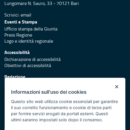
Lungomare N. Sauro, 33 - 70121 Bari
Scrivici:
email
Eventi e Stampa
Ufficio stampa della Giunta
Press Regione
Logo e identità regionale
Accessibilità
Dichiarazione di accessibilità
Obiettivi di accessibilità
Redazione
Responsabili di pubblicazione
×
Informazioni sull'uso dei cookies
Protezione civile
Vai al sito di Protezione Civile Puglia
Questo sito web utilizza cookie essenziali per garantire
il suo corretto funzionamento e cookie di terze parti
Iniziativa finanziata con risorse del POR Puglia 2014/2020 -
per fornire servizi erogati da portali esterni. Questi
Asse XI
ultimi saranno impostati solo dopo il consenso.