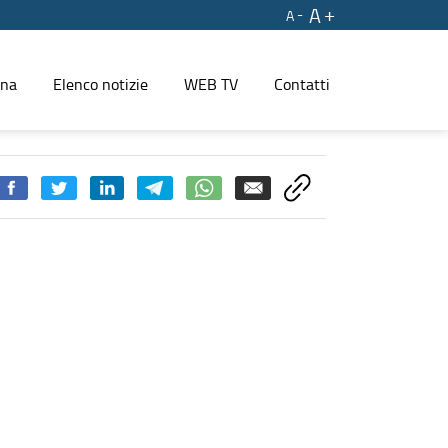
A
A
ina
Elenco notizie
WEB TV
Contatti