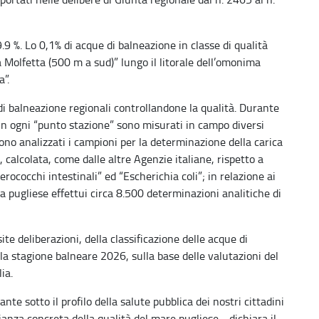
.9 %. Lo 0,1% di acque di balneazione in classe di qualità
a Molfetta (500 m a sud)” lungo il litorale dell’omonima
”.
di balneazione regionali controllandone la qualità. Durante
, in ogni “punto stazione” sono misurati in campo diversi
no analizzati i campioni per la determinazione della carica
, calcolata, come dalle altre Agenzie italiane, rispetto a
erococchi intestinali” ed “Escherichia coli”; in relazione ai
a pugliese effettui circa 8.500 determinazioni analitiche di
te deliberazioni, della classificazione delle acque di
 la stagione balneare 2026, sulla base delle valutazioni del
ia.
nte sotto il profilo della salute pubblica dei nostri cittadini
anza concreta della qualità del mare pugliese - dichiara il