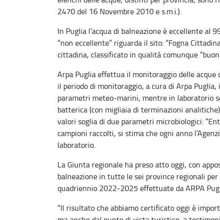
2470 del 16 Novembre 2010 e s.m.i.).
In Puglia l’acqua di balneazione è eccellente al 99
“non eccellente” riguarda il sito: “Fogna Cittadin
cittadina, classificato in qualità comunque “buona
Arpa Puglia effettua il monitoraggio delle acque 
il periodo di monitoraggio, a cura di Arpa Puglia
parametri meteo-marini, mentre in laboratorio so
batterica (con migliaia di terminazioni analitiche)
valori soglia di due parametri microbiologici: “Ent
campioni raccolti, si stima che ogni anno l’Agenzi
laboratorio.
La Giunta regionale ha preso atto oggi, con apposi
balneazione in tutte le sei province regionali per
quadriennio 2022-2025 effettuate da ARPA Pugl
“Il risultato che abbiamo certificato oggi è importa
ma anche dal punto di vista turistico, a testimoni