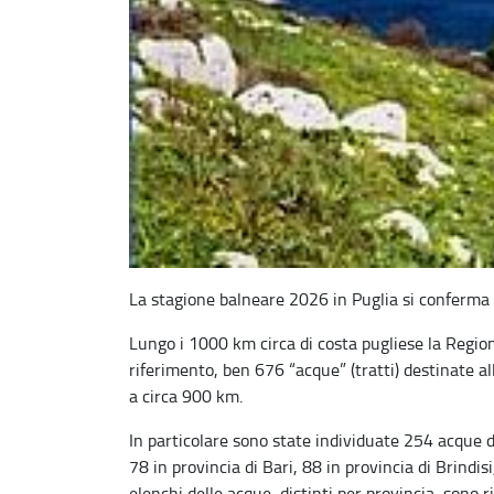
La stagione balneare 2026 in Puglia si conferma a
Lungo i 1000 km circa di costa pugliese la Regio
riferimento, ben 676 “acque” (tratti) destinate a
a circa 900 km.
In particolare sono state individuate 254 acque di
78 in provincia di Bari, 88 in provincia di Brindis
elenchi delle acque, distinti per provincia, sono r