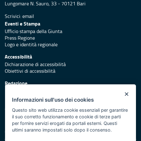
Lungomare N. Sauro, 33 - 70121 Bari
Scrivici:
email
Eventi e Stampa
Ufficio stampa della Giunta
Press Regione
Logo e identità regionale
Accessibilità
Dichiarazione di accessibilità
Obiettivi di accessibilità
Redazione
Responsabili di pubblicazione
×
Informazioni sull'uso dei cookies
Protezione civile
Vai al sito di Protezione Civile Puglia
Questo sito web utilizza cookie essenziali per garantire
il suo corretto funzionamento e cookie di terze parti
Iniziativa finanziata con risorse del POR Puglia 2014/2020 -
per fornire servizi erogati da portali esterni. Questi
Asse XI
ultimi saranno impostati solo dopo il consenso.