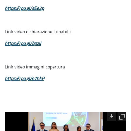
https://rpu.gl/sEe2p
Link video dichiarazione Lupatelli
https://rpu.gl/bpzII
Link video immagini copertura
https://rpu.gl/e7hkP