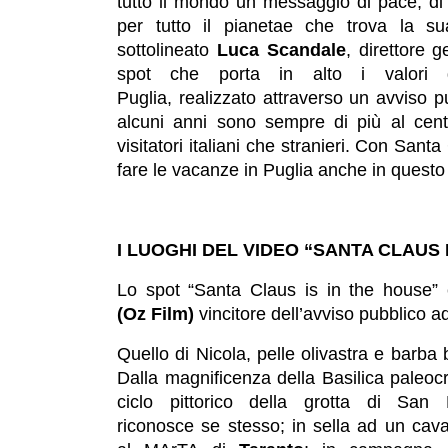
tutto il mondo un messaggio di pace, d
per tutto il pianetae che trova la s
sottolineato
Luca Scandale
, direttore 
spot che porta in alto i valori d
Puglia, realizzato attraverso un avviso p
alcuni anni sono sempre di più al centr
visitatori italiani che stranieri. Con Sant
fare le vacanze in Puglia anche in questo
I LUOGHI DEL VIDEO “SANTA CLAUS 
Lo spot “Santa Claus is in the house” 
(Oz Film)
vincitore dell’avviso pubblico a
Quello di Nicola, pelle olivastra e barb
Dalla magnificenza della Basilica paleocri
ciclo pittorico della grotta di San
riconosce se stesso; in sella ad un caval