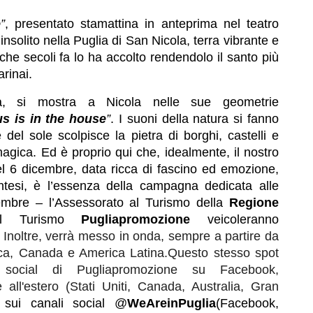
e
”
, presentato stamattina in anteprima nel teatro
nsolito nella Puglia di San Nicola, terra vibrante e
che secoli fa lo ha accolto rendendolo il santo più
arinai.
ia, si mostra a Nicola nelle sue geometrie
s is in the house
”
. I suoni della natura si fanno
ce del sole scolpisce la pietra di borghi, castelli e
magica. Ed è proprio qui che, idealmente, il nostro
del 6 dicembre, data ricca di fascino ed emozione,
sintesi, è l’essenza della campagna dedicata alle
embre – l’Assessorato al Turismo della
Regione
el Turismo
Pugliapromozione
veicoleranno
 Inoltre, verrà messo in onda, sempre a partire da
a, Canada e America Latina.Questo stesso spot
 social di Pugliapromozione su Facebook,
 all'estero (Stati Uniti, Canada, Australia, Gran
, sui canali social @
WeAreinPuglia
(Facebook,