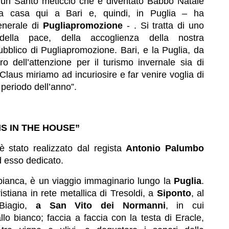
i un Santo meticcio che è diventato Babbo Natale
ua casa qui a Bari e, quindi, in Puglia – ha
generale di
Pugliapromozione
- . Si tratta di uno
ella pace, della accoglienza della nostra
ubblico di Pugliapromozione. Bari, e la Puglia, da
o dell’attenzione per il turismo invernale sia di
a Claus miriamo ad incuriosire e far venire voglia di
 periodo dell’anno”.
IS IN THE HOUSE”
è stato realizzato dal regista
Antonio Palumbo
d esso dedicato.
a bianca, è un viaggio immaginario lungo la
Puglia
.
stiana in rete metallica di Tresoldi, a
Siponto
, al
 Biagio,
a San Vito dei Normanni
, in cui
lo bianco; faccia a faccia con la testa di Eracle,