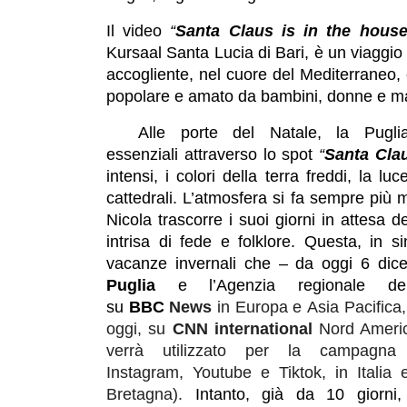
Il video
“
Santa Claus is in the hous
Kursaal Santa Lucia di Bari, è un viaggio i
accogliente, nel cuore del Mediterraneo, 
popolare e amato da bambini, donne e m
Alle porte del Natale, la Pugl
essenziali attraverso lo spot
“
Santa Clau
intensi, i colori della terra freddi, la lu
cattedrali. L’atmosfera si fa sempre più 
Nicola trascorre i suoi giorni in attesa 
intrisa di fede e folklore. Questa, in 
vacanze invernali che – da oggi 6 dic
Puglia
e l’Agenzia regionale d
su
BBC
News
in Europa e Asia Pacifica,
oggi, su
CNN international
Nord Americ
verrà utilizzato per la campagna
Instagram, Youtube e Tiktok, in Italia e
Bretagna).
Intanto, già da 10 giorni