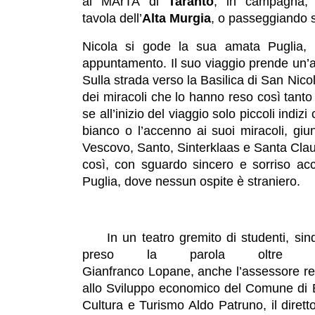
al MArTA di
Taranto
; in campagna, 
tavola dell’
Alta Murgia
, o passeggiando s
Nicola si gode la sua amata Puglia, f
appuntamento. Il suo viaggio prende un’al
Sulla strada verso la Basilica di San Nico
dei miracoli che lo hanno reso così tanto a
se all’inizio del viaggio solo piccoli indizi
bianco o l’accenno ai suoi miracoli, giu
Vescovo, Santo, Sinterklaas e Santa Claus
così, con sguardo sincero e sorriso acco
Puglia, dove nessun ospite è straniero.
In un teatro gremito di studenti, sin
preso la parola oltre all
Gianfranco Lopane, anche l’assessore reg
allo Sviluppo economico del Comune di Bar
Cultura e Turismo Aldo Patruno, il dire