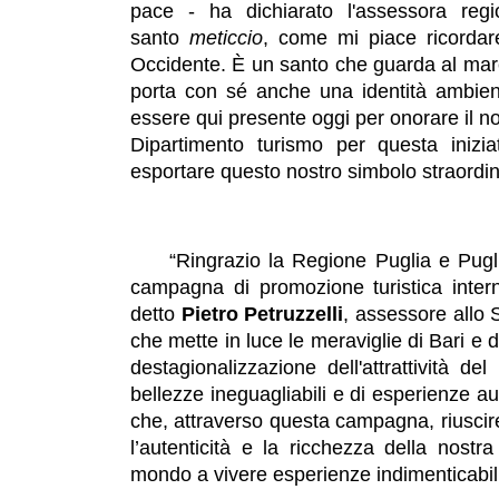
pace - ha dichiarato l'assessora regi
santo
meticcio
, come mi piace ricorda
Occidente. È un santo che guarda al mare
porta con sé anche una identità ambient
essere qui presente oggi per onorare il n
Dipartimento turismo per questa inizi
esportare questo nostro simbolo straordi
“Ringrazio la Regione Puglia e Pugli
campagna di promozione turistica intern
detto
Pietro Petruzzelli
, assessore allo 
che mette in luce le meraviglie di Bari e d
destagionalizzazione dell'attrattività de
bellezze ineguagliabili e di esperienze a
che, attraverso questa campagna, riuscir
l’autenticità e la ricchezza della nostr
mondo a vivere esperienze indimenticabili