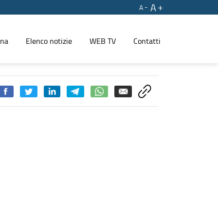
A
A
ina
Elenco notizie
WEB TV
Contatti