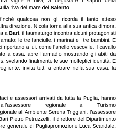
tra vigne e ulivi, a degustare i sapori della
ulla riva del mare del
Salento
.
inché qualcosa non gli ricorda il tanto atteso
tra direzione. Nicola torna alla sua antica dimora.
la a
Bari
, il taumaturgo incontra alcuni protagonisti
mato: le tre fanciulle, i marinai e i tre bambini. E
 ci riportano a lui, come l’anello vescovile, il cavallo
nto a casa, apre l’armadio mostrando gli abiti da
, svelando finalmente le sue molteplici identità. E
gliente, invita tutti a entrare nella sua casa, la
daci e assessori arrivati da tutta la Puglia, hanno
’assessore regionale al Turismo
ionale all’Ambiente Serena Triggiani, l’assessore
i Pietro Petruzzelli, il direttore del Dipartimento
ttore generale di Pugliapromozione Luca Scandale,