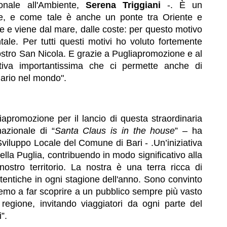
onale all'Ambiente,
Serena Triggiani
-. È un
re, e come tale è anche un ponte tra Oriente e
 e viene dal mare, dalle coste: per questo motivo
ale. Per tutti questi motivi ho voluto fortemente
ostro San Nicola. E grazie a Pugliapromozione e al
ativa importantissima che ci permette anche di
nario nel mondo".
apromozione per il lancio di questa straordinaria
azionale di “
Santa Claus is in the house
” – ha
Sviluppo Locale del Comune di Bari - .Un’iniziativa
ella Puglia, contribuendo in modo significativo alla
l nostro territorio. La nostra è una terra ricca di
utentiche in ogni stagione dell'anno. Sono convinto
emo a far scoprire a un pubblico sempre più vasto
a regione, invitando viaggiatori da ogni parte del
”.