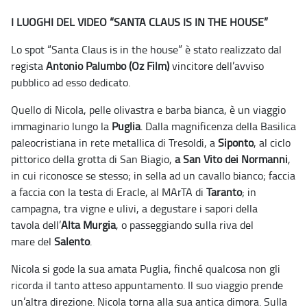
I LUOGHI DEL VIDEO “SANTA CLAUS IS IN THE HOUSE”
Lo spot “Santa Claus is in the house” è stato realizzato dal
regista
Antonio Palumbo (Oz Film)
vincitore dell’avviso
pubblico ad esso dedicato.
Quello di Nicola, pelle olivastra e barba bianca, è un viaggio
immaginario lungo la
Puglia
. Dalla magnificenza della Basilica
paleocristiana in rete metallica di Tresoldi, a
Siponto
, al ciclo
pittorico della grotta di San Biagio,
a San Vito dei Normanni
,
in cui riconosce se stesso; in sella ad un cavallo bianco; faccia
a faccia con la testa di Eracle, al MArTA di
Taranto
; in
campagna, tra vigne e ulivi, a degustare i sapori della
tavola dell’
Alta Murgia
, o passeggiando sulla riva del
mare del
Salento
.
Nicola si gode la sua amata Puglia, finché qualcosa non gli
ricorda il tanto atteso appuntamento. Il suo viaggio prende
un’altra direzione. Nicola torna alla sua antica dimora. Sulla