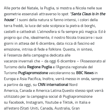
Alle porte del Natale, la Puglia, si mostra a Nicola nelle sue
geometrie essenziali attraverso lo spot
“
Santa Claus is in the
house
”
. I suoni della natura si fanno intensi, i colori della
terra freddi, la luce del sole scolpisce la pietra di borghi,
castelli e cattedrali. L’atmosfera si fa sempre più magica. Ed è
proprio qui che, idealmente, il nostro Nicola trascorre i suoi
giorni in attesa del 6 dicembre, data ricca di fascino ed
emozione, intrisa di fede e folklore. Questa, in sintesi,
è l’essenza della campagna dedicata alle
vacanze invernali che – da oggi 6 dicembre – l’Assessorato al
Turismo della
Regione Puglia
e l’Agenzia regionale del
Turismo
Pugliapromozione
veicoleranno su
BBC
News
in
Europa e Asia Pacifica, Inoltre, verrà messo in onda, sempre
a partire da oggi, su
CNN international
Nord
America, Canada e America Latina.Questo stesso spot verrà
utilizzato per la campagna social di Pugliapromozione
su Facebook, Instagram, Youtube e Tiktok, in Italia e
all'estero (Stati Uniti, Canada, Australia, Gran