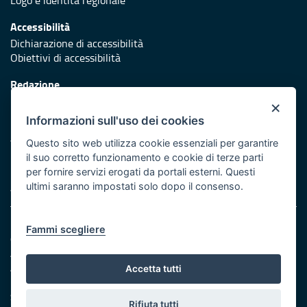
Logo e identità regionale
Accessibilità
Dichiarazione di accessibilità
Obiettivi di accessibilità
Redazione
Responsabili di pubblicazione
×
Informazioni sull'uso dei cookies
Protezione civile
Vai al sito di Protezione Civile Puglia
Questo sito web utilizza cookie essenziali per garantire
il suo corretto funzionamento e cookie di terze parti
Iniziativa finanziata con risorse del POR Puglia 2014/2020 -
per fornire servizi erogati da portali esterni. Questi
Asse XI
ultimi saranno impostati solo dopo il consenso.
Note legali
Fammi scegliere
Cookie e privacy
Amministrazione trasparente
Atti di notifica
Accetta tutti
Feed RSS
Servizi Intranet
Rifiuta tutti