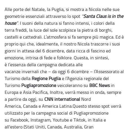
Alle porte del Natale, la Puglia, si mostra a Nicola nelle sue
geometrie essenziali attraverso lo spot
“
Santa Claus is in the
house
”
. I suoni della natura si fanno intensi, i colori della
terra freddi, la luce del sole scolpisce la pietra di borghi,
castelli e cattedrali. L’atmosfera si fa sempre più magica. Ed è
proprio qui che, idealmente, il nostro Nicola trascorre i suoi
giorni in attesa del 6 dicembre, data ricca di fascino ed
emozione, intrisa di fede e folklore. Questa, in sintesi,
è l’essenza della campagna dedicata alle
vacanze invernali che – da oggi 6 dicembre – l’Assessorato al
Turismo della
Regione Puglia
e l’Agenzia regionale del
Turismo
Pugliapromozione
veicoleranno su
BBC
News
in
Europa e Asia Pacifica, Inoltre, verrà messo in onda, sempre
a partire da oggi, su
CNN international
Nord
America, Canada e America Latina.Questo stesso spot verrà
utilizzato per la campagna social di Pugliapromozione
su Facebook, Instagram, Youtube e Tiktok, in Italia e
all'estero (Stati Uniti, Canada, Australia, Gran