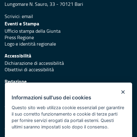
Lungomare N. Sauro, 33 - 70121 Bari
Scrivici:
email
Eventi e Stampa
Ufficio stampa della Giunta
Press Regione
Logo e identità regionale
Accessibilità
Dichiarazione di accessibilità
Obiettivi di accessibilità
Redazione
Responsabili di pubblicazione
×
Informazioni sull'uso dei cookies
Protezione civile
Vai al sito di Protezione Civile Puglia
Questo sito web utilizza cookie essenziali per garantire
il suo corretto funzionamento e cookie di terze parti
Iniziativa finanziata con risorse del POR Puglia 2014/2020 -
per fornire servizi erogati da portali esterni. Questi
Asse XI
ultimi saranno impostati solo dopo il consenso.