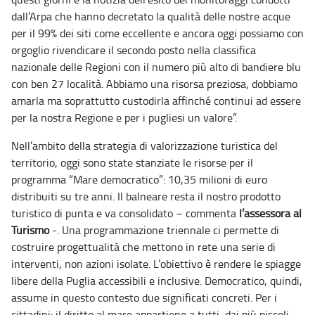
dall’Arpa che hanno decretato la qualità delle nostre acque
per il 99% dei siti come eccellente e ancora oggi possiamo con
orgoglio rivendicare il secondo posto nella classifica
nazionale delle Regioni con il numero più alto di bandiere blu
con ben 27 località. Abbiamo una risorsa preziosa, dobbiamo
amarla ma soprattutto custodirla affinché continui ad essere
per la nostra Regione e per i pugliesi un valore”.
Nell’ambito della strategia di valorizzazione turistica del
territorio, oggi sono state stanziate le risorse per il
programma “Mare democratico”: 10,35 milioni di euro
distribuiti su tre anni. Il balneare resta il nostro prodotto
turistico di punta e va consolidato – commenta
l’assessora al
Turismo
-. Una programmazione triennale ci permette di
costruire progettualità che mettono in rete una serie di
interventi, non azioni isolate. L’obiettivo è rendere le spiagge
libere della Puglia accessibili e inclusive. Democratico, quindi,
assume in questo contesto due significati concreti. Per i
cittadini: il diritto al mare appartiene a tutti, dai più piccoli