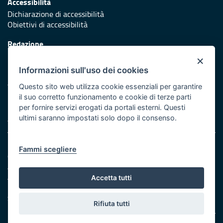
Accessibilità
Dichiarazione di accessibilità
Obiettivi di accessibilità
Redazione
Responsabili di pubblicazione
×
Informazioni sull'uso dei cookies
Protezione civile
Vai al sito di Protezione Civile Puglia
Questo sito web utilizza cookie essenziali per garantire
il suo corretto funzionamento e cookie di terze parti
Iniziativa finanziata con risorse del POR Puglia 2014/2020 -
per fornire servizi erogati da portali esterni. Questi
Asse XI
ultimi saranno impostati solo dopo il consenso.
Note legali
Fammi scegliere
Cookie e privacy
Amministrazione trasparente
Atti di notifica
Accetta tutti
Feed RSS
Servizi Intranet
Rifiuta tutti
© Regione Puglia