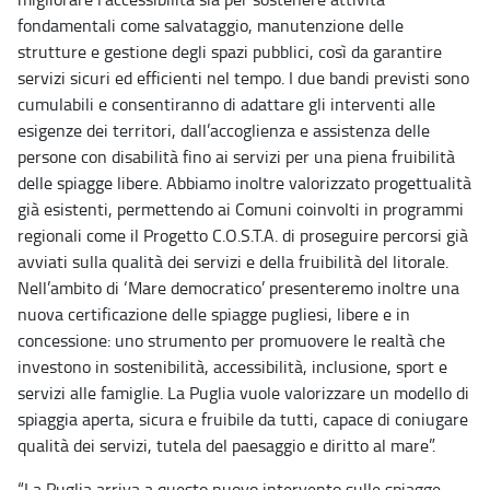
fondamentali come salvataggio, manutenzione delle
strutture e gestione degli spazi pubblici, così da garantire
servizi sicuri ed efficienti nel tempo. I due bandi previsti sono
cumulabili e consentiranno di adattare gli interventi alle
esigenze dei territori, dall’accoglienza e assistenza delle
persone con disabilità fino ai servizi per una piena fruibilità
delle spiagge libere. Abbiamo inoltre valorizzato progettualità
già esistenti, permettendo ai Comuni coinvolti in programmi
regionali come il Progetto C.O.S.T.A. di proseguire percorsi già
avviati sulla qualità dei servizi e della fruibilità del litorale.
Nell’ambito di ‘Mare democratico’ presenteremo inoltre una
nuova certificazione delle spiagge pugliesi, libere e in
concessione: uno strumento per promuovere le realtà che
investono in sostenibilità, accessibilità, inclusione, sport e
servizi alle famiglie. La Puglia vuole valorizzare un modello di
spiaggia aperta, sicura e fruibile da tutti, capace di coniugare
qualità dei servizi, tutela del paesaggio e diritto al mare”.
“La Puglia arriva a questo nuovo intervento sulle spiagge