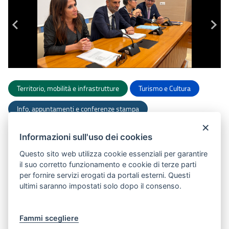
Territorio, mobilità e infrastrutture
Turismo e Cultura
Info, appuntamenti e conferenze stampa
×
Dip. Turismo, Economia della Cultura e Valorizzazione del
territorio
Informazioni sull'uso dei cookies
Questo sito web utilizza cookie essenziali per garantire
Dipartimento Bilancio, Affari generali e infrastrutture
il suo corretto funzionamento e cookie di terze parti
per fornire servizi erogati da portali esterni. Questi
Dipartimento Ambiente, Paesaggio e Qualità urbana
ultimi saranno impostati solo dopo il consenso.
Pubblicato il 14 maggio 2026
Fammi scegliere