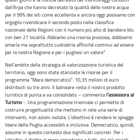
dall’Arpa che hanno decretato la qualità delle nostre acque
per il 99% dei siti come eccellente e ancora oggi possiamo con
orgoglio rivendicare il secondo posto nella classifica
nazionale delle Regioni con il numero più alto di bandiere blu
con ben 27 località. Abbiamo una risorsa preziosa, dobbiamo
amarla ma soprattutto custodirla affinché continui ad essere
per la nostra Regione e per i pugliesi un valore”.
Nell’ambito della strategia di valorizzazione turistica del
territorio, oggi sono state stanziate le risorse per il
programma “Mare democratico”: 10,35 milioni di euro
distribuiti su tre anni. Il balneare resta il nostro prodotto
turistico di punta e va consolidato – commenta
l’assessora al
Turismo
-. Una programmazione triennale ci permette di
costruire progettualità che mettono in rete una serie di
interventi, non azioni isolate. L’obiettivo è rendere le spiagge
libere della Puglia accessibili e inclusive. Democratico, quindi,
assume in questo contesto due significati concreti. Per i
cittadini: il diritto al mare appartiene a tutti, dai più piccoli