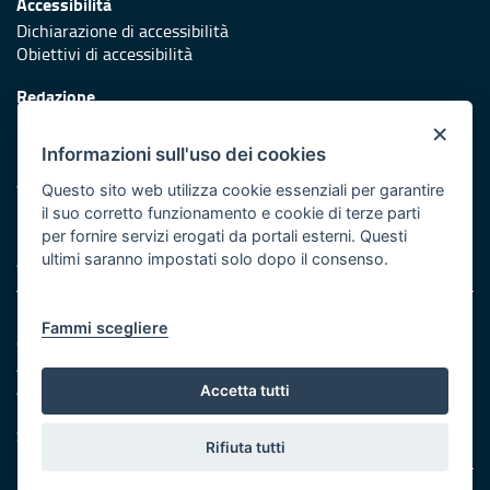
Accessibilità
Dichiarazione di accessibilità
Obiettivi di accessibilità
Redazione
Responsabili di pubblicazione
×
Informazioni sull'uso dei cookies
Protezione civile
Vai al sito di Protezione Civile Puglia
Questo sito web utilizza cookie essenziali per garantire
il suo corretto funzionamento e cookie di terze parti
Iniziativa finanziata con risorse del POR Puglia 2014/2020 -
per fornire servizi erogati da portali esterni. Questi
Asse XI
ultimi saranno impostati solo dopo il consenso.
Note legali
Fammi scegliere
Cookie e privacy
Amministrazione trasparente
Atti di notifica
Accetta tutti
Feed RSS
Servizi Intranet
Rifiuta tutti
© Regione Puglia