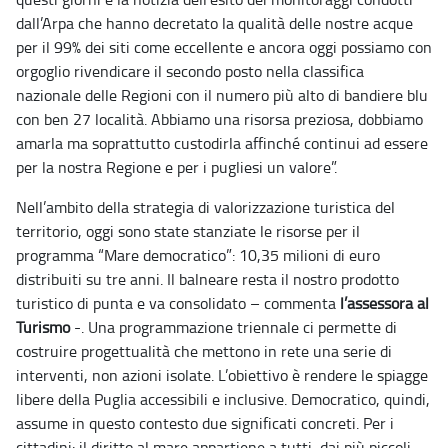
dall’Arpa che hanno decretato la qualità delle nostre acque
per il 99% dei siti come eccellente e ancora oggi possiamo con
orgoglio rivendicare il secondo posto nella classifica
nazionale delle Regioni con il numero più alto di bandiere blu
con ben 27 località. Abbiamo una risorsa preziosa, dobbiamo
amarla ma soprattutto custodirla affinché continui ad essere
per la nostra Regione e per i pugliesi un valore”.
Nell’ambito della strategia di valorizzazione turistica del
territorio, oggi sono state stanziate le risorse per il
programma “Mare democratico”: 10,35 milioni di euro
distribuiti su tre anni. Il balneare resta il nostro prodotto
turistico di punta e va consolidato – commenta
l’assessora al
Turismo
-. Una programmazione triennale ci permette di
costruire progettualità che mettono in rete una serie di
interventi, non azioni isolate. L’obiettivo è rendere le spiagge
libere della Puglia accessibili e inclusive. Democratico, quindi,
assume in questo contesto due significati concreti. Per i
cittadini: il diritto al mare appartiene a tutti, dai più piccoli