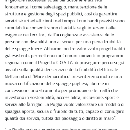
fondamentali come salvataggio, manutenzione delle
strutture e gestione degli spazi pubblici, così da garantire
servizi sicuri ed efficienti nel tempo. I due bandi previsti sono
cumulabili e consentiranno di adattare gli interventi alle
esigenze dei territori, dall’accoglienza e assistenza delle
persone con disabilità fino ai servizi per una piena fruibilità
delle spiagge libere. Abbiamo inoltre valorizzato progettualità
già esistenti, permettendo ai Comuni coinvolti in programmi
regionali come il Progetto C.O.S.T.A. di proseguire percorsi già
avviati sulla qualità dei servizi e della fruibilità del litorale.
Nell’ambito di ‘Mare democratico’ presenteremo inoltre una
nuova certificazione delle spiagge pugliesi, libere e in
concessione: uno strumento per promuovere le realtà che
investono in sostenibilità, accessibilità, inclusione, sport e
servizi alle famiglie. La Puglia vuole valorizzare un modello di
spiaggia aperta, sicura e fruibile da tutti, capace di coniugare
qualità dei servizi, tutela del paesaggio e diritto al mare”.
“La Puglia arriva a questo nuovo intervento sulle spiagge