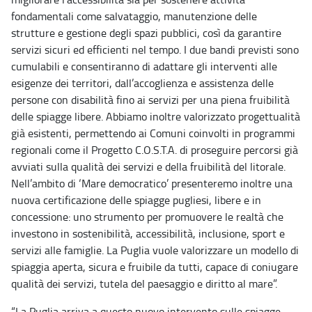
fondamentali come salvataggio, manutenzione delle
strutture e gestione degli spazi pubblici, così da garantire
servizi sicuri ed efficienti nel tempo. I due bandi previsti sono
cumulabili e consentiranno di adattare gli interventi alle
esigenze dei territori, dall’accoglienza e assistenza delle
persone con disabilità fino ai servizi per una piena fruibilità
delle spiagge libere. Abbiamo inoltre valorizzato progettualità
già esistenti, permettendo ai Comuni coinvolti in programmi
regionali come il Progetto C.O.S.T.A. di proseguire percorsi già
avviati sulla qualità dei servizi e della fruibilità del litorale.
Nell’ambito di ‘Mare democratico’ presenteremo inoltre una
nuova certificazione delle spiagge pugliesi, libere e in
concessione: uno strumento per promuovere le realtà che
investono in sostenibilità, accessibilità, inclusione, sport e
servizi alle famiglie. La Puglia vuole valorizzare un modello di
spiaggia aperta, sicura e fruibile da tutti, capace di coniugare
qualità dei servizi, tutela del paesaggio e diritto al mare”.
“La Puglia arriva a questo nuovo intervento sulle spiagge