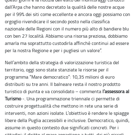
dall’Arpa che hanno decretato la qualità delle nostre acque
per il 99% dei siti come eccellente e ancora oggi possiamo con
orgoglio rivendicare il secondo posto nella classifica
nazionale delle Regioni con il numero più alto di bandiere blu
con ben 27 località. Abbiamo una risorsa preziosa, dobbiamo
amarla ma soprattutto custodirla affinché continui ad essere
per la nostra Regione e per i pugliesi un valore”.
Nell’ambito della strategia di valorizzazione turistica del
territorio, oggi sono state stanziate le risorse per il
programma “Mare democratico”: 10,35 milioni di euro
distribuiti su tre anni. Il balneare resta il nostro prodotto
turistico di punta e va consolidato – commenta
l’assessora al
Turismo
-. Una programmazione triennale ci permette di
costruire progettualità che mettono in rete una serie di
interventi, non azioni isolate. L’obiettivo è rendere le spiagge
libere della Puglia accessibili e inclusive. Democratico, quindi,
assume in questo contesto due significati concreti. Per i
cittadini: il diritto al mare appartiene a tutti, dai più piccoli