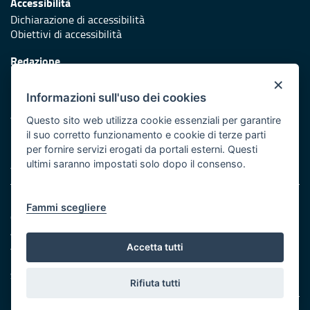
Accessibilità
Dichiarazione di accessibilità
Obiettivi di accessibilità
Redazione
Responsabili di pubblicazione
×
Informazioni sull'uso dei cookies
Protezione civile
Vai al sito di Protezione Civile Puglia
Questo sito web utilizza cookie essenziali per garantire
il suo corretto funzionamento e cookie di terze parti
Iniziativa finanziata con risorse del POR Puglia 2014/2020 -
per fornire servizi erogati da portali esterni. Questi
Asse XI
ultimi saranno impostati solo dopo il consenso.
Note legali
Fammi scegliere
Cookie e privacy
Amministrazione trasparente
Atti di notifica
Accetta tutti
Feed RSS
Servizi Intranet
Rifiuta tutti
© Regione Puglia