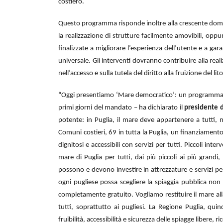
costiero.
Questo programma risponde inoltre alla crescente domand
la realizzazione di strutture facilmente amovibili, oppur
finalizzate a migliorare l’esperienza dell’utente e a gar
universale. Gli interventi dovranno contribuire alla real
nell’accesso e sulla tutela del diritto alla fruizione del l
“Oggi presentiamo ‘Mare democratico’: un programma di i
primi giorni del mandato – ha dichiarato il
presidente 
potente: in Puglia, il mare deve appartenere a tutti,
Comuni costieri, 69 in tutta la Puglia, un finanziamento
dignitosi e accessibili con servizi per tutti. Piccoli int
mare di Puglia per tutti, dai più piccoli ai più grand
possono e devono investire in attrezzature e servizi per m
ogni pugliese possa scegliere la spiaggia pubblica non 
completamente gratuito. Vogliamo restituire il mare a
tutti, soprattutto ai pugliesi. La Regione Puglia, qui
fruibilità, accessibilità e sicurezza delle spiagge libere,