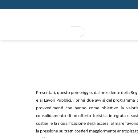
REGIONE PUGLIA
PRESS REGIONE
PRESS REGIONE
REGIONE PUGLIA
“Mare democratico”: presentati in conferenza stampa i primi a
“Mare democratico”: presentati 
del programma varato dalla Reg
libere dei pugliesi
Presentati, questo pomeriggio, dal presidente della Regio
e ai Lavori Pubblici, i primi due avvisi del programm
provvedimenti che hanno come obiettivo la valorizz
consolidamento di un’offerta turistica integrata e soste
costieri e la riqualificazione degli accessi al mare favori
la pressione su tratti costieri maggiormente antropizzat