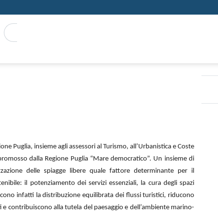
Prima pagin
vvisi del programma varato dalla Regione Puglia per attrezzare
in conferenza stampa i primi avvisi
ione Puglia per attrezzare le spiagge
ne Puglia, insieme agli assessori al Turismo, all’Urbanistica e Coste
a promosso dalla Regione Puglia “Mare democratico”. Un insieme di
azione delle spiagge libere quale fattore determinante per il
nibile: il potenziamento dei servizi essenziali, la cura degli spazi
scono infatti la distribuzione equilibrata dei flussi turistici, riducono
i e contribuiscono alla tutela del paesaggio e dell’ambiente marino-