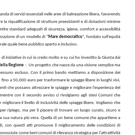
a di servizi essenziali nelle aree di balneazione libera, favorendo
e la riqualificazione di strutture preesistenti e di dotazioni minime
antire standard adeguati di sicurezza, igiene, comfort e accessibilità
izzazione di un modello di “
Mare democratico
”, fondato sull’equità
itorale quale bene pubblico aperto e inclusivo.
niziative in cui io credo molto e su cui ho investito la Giunta dai
della Regione
-. Un progetto che nasce da una visione semplice ma
 nessuno escluso. Con il primo bando mettiamo a disposizione dei
 fino a 50.000 euro per trasformare le spiagge libere in luoghi vivi,
erventi che possano attrezzare le spiagge e migliorare l’esperienza del
i, mentre con il secondo avviso ci rivolgiamo agli stesi Comuni che
igliorare il livello di inclusività delle spiagge libere. Vogliamo che
per ripiego, ma per il piacere di trovare un luogo curato, sicuro e
lla sua natura più vera. Quella di un bene comune che appartiene a
ndi, con questi atti promuove il miglioramento delle condizioni di
 riconosciute come beni comuni di rilevanza strategica per l’attrattività