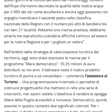
dall’Arpa che hanno decretato la qualità delle nostre acque
per il 99% dei siti come eccellente e ancora oggi possiamo con
orgoglio rivendicare il secondo posto nella classifica
nazionale delle Regioni con il numero più alto di bandiere blu
con ben 27 località. Abbiamo una risorsa preziosa, dobbiamo
amarla ma soprattutto custodirla affinché continui ad essere
per la nostra Regione e per i pugliesi un valore”.
Nell’ambito della strategia di valorizzazione turistica del
territorio, oggi sono state stanziate le risorse per il
programma “Mare democratico”: 10,35 milioni di euro
distribuiti su tre anni. Il balneare resta il nostro prodotto
turistico di punta e va consolidato – commenta
l’assessora al
Turismo
-. Una programmazione triennale ci permette di
costruire progettualità che mettono in rete una serie di
interventi, non azioni isolate. L’obiettivo è rendere le spiagge
libere della Puglia accessibili e inclusive. Democratico, quindi,
assume in questo contesto due significati concreti. Per i
cittadini: il diritto al mare appartiene a tutti, dai più piccoli