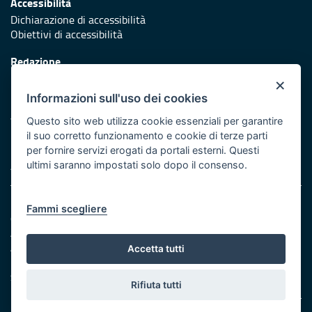
Accessibilità
Dichiarazione di accessibilità
Obiettivi di accessibilità
Redazione
Responsabili di pubblicazione
×
Informazioni sull'uso dei cookies
Protezione civile
Vai al sito di Protezione Civile Puglia
Questo sito web utilizza cookie essenziali per garantire
il suo corretto funzionamento e cookie di terze parti
Iniziativa finanziata con risorse del POR Puglia 2014/2020 -
per fornire servizi erogati da portali esterni. Questi
Asse XI
ultimi saranno impostati solo dopo il consenso.
Note legali
Fammi scegliere
Cookie e privacy
Amministrazione trasparente
Atti di notifica
Accetta tutti
Feed RSS
Servizi Intranet
Rifiuta tutti
© Regione Puglia