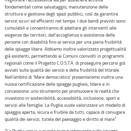
fondamentali come salvataggio, manutenzione delle
strutture e gestione degli spazi pubblici, così da garantire
servizi sicuri ed efficienti nel tempo. I due bandi previsti sono
cumulabili e consentiranno di adattare gli interventi alle
esigenze dei territori, dall’accoglienza e assistenza delle
persone con disabilità fino ai servizi per una piena fruibilità
delle spiagge libere. Abbiamo inoltre valorizzato progettualità
già esistenti, permettendo ai Comuni coinvolti in programmi
regionali come il Progetto C.O.S.T.A. di proseguire percorsi già
avviati sulla qualità dei servizi e della fruibilità del litorale.
Nell’ambito di ‘Mare democratico’ presenteremo inoltre una
nuova certificazione delle spiagge pugliesi, libere e in
concessione: uno strumento per promuovere le realtà che
investono in sostenibilità, accessibilità, inclusione, sport e
servizi alle famiglie. La Puglia vuole valorizzare un modello di
spiaggia aperta, sicura e fruibile da tutti, capace di coniugare
qualità dei servizi, tutela del paesaggio e diritto al mare”.
“La Puglia arriva a questo nuovo intervento sulle spiagge