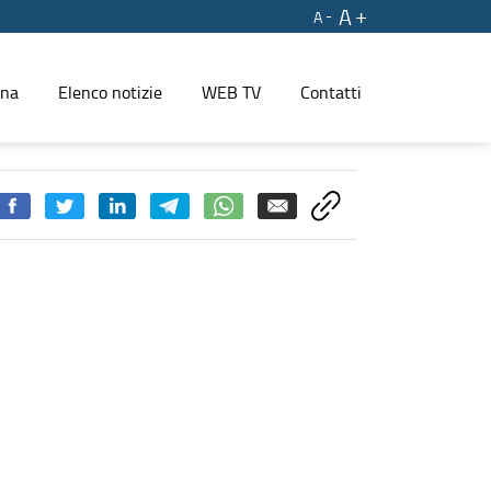
A
A
ina
Elenco notizie
WEB TV
Contatti