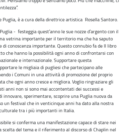
cattivi. Pensiamo troppo e sentiamo poco. Più che macchine, ci
ntilezza”.
e Puglia, è a cura della direttrice artistica Rosella Santoro.
 Puglia - festeggia quest’anno le sue nozze d’argento con il
na vetrina importante per il territorio ma che ha saputo
e e di conoscenza importante. Questo connubio fa de Il libro
to che hanno la possibilità ogni anno di confrontarsi con
o nazionale e internazionale. Supportare questa
portare le migliaia di pugliesi che partecipano alle
enendo i Comuni in una attività di promozione del proprio
ata che ogni anno cresce e migliora. Voglio ringraziare gli
sti anni non si sono mai accontentati dei successi e
i innovare, sperimentare, scoprire una Puglia nuova da
o un festival che in venticinque anni ha dato alla nostra
ulturale tra i più importanti in Italia.
sibile si conferma una manifestazione capace di stare nei
scelta del tema e il riferimento al discorso di Chaplin nel