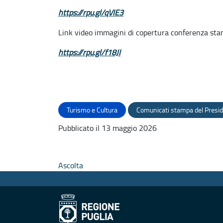
https://rpu.gl/qVIE3
Link video immagini di copertura conferenza st
https://rpu.gl/f18JI
Turismo e Cultura
Comunicati stampa del Presi
Pubblicato il 13 maggio 2026
Ascolta