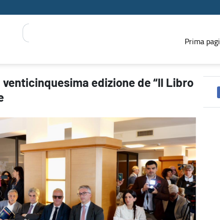
Prima pag
Libro Possibile” tra Polignano e Vieste - PRESS REGIONE
a venticinquesima edizione de “Il Libro
e