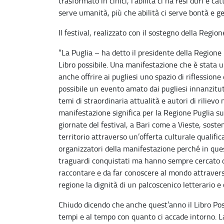
trasformato in cinici, l’abilità ci ha resi duri e 
serve umanità, più che abilità ci serve bontà e ge
Il festival, realizzato con il sostegno della Region
“La Puglia – ha detto il presidente della Regione
Libro possibile. Una manifestazione che è stata u
anche offrire ai pugliesi uno spazio di riflession
possibile un evento amato dai pugliesi innanzitut
temi di straordinaria attualità e autori di riliev
manifestazione significa per la Regione Puglia sup
giornate del festival, a Bari come a Vieste, sost
territorio attraverso un’offerta culturale qualific
organizzatori della manifestazione perché in que
traguardi conquistati ma hanno sempre cercato d
raccontare e da far conoscere al mondo attravers
regione la dignità di un palcoscenico letterario e c
Chiudo dicendo che anche quest’anno il Libro Pos
tempi e al tempo con quanto ci accade intorno. La 