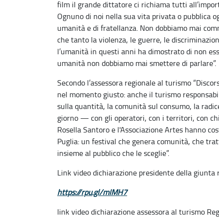
film il grande dittatore ci richiama tutti all’imp
Ognuno di noi nella sua vita privata o pubblica og
umanità e di fratellanza. Non dobbiamo mai comm
che tanto la violenza, le guerre, le discriminazion
l’umanità in questi anni ha dimostrato di non ess
umanità non dobbiamo mai smettere di parlare”.
Secondo l’assessora regionale al turismo “Discorso
nel momento giusto: anche il turismo responsabile
sulla quantità, la comunità sul consumo, la radic
giorno — con gli operatori, con i territori, con c
Rosella Santoro e l'Associazione Artes hanno cost
Puglia: un festival che genera comunità, che trat
insieme al pubblico che le sceglie”.
Link video dichiarazione presidente della giunta
https://rpu.gl/mIMH7
link video dichiarazione assessora al turismo Re