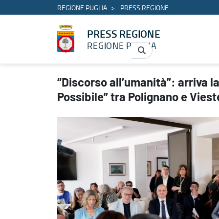
REGIONE PUGLIA
PRESS REGIONE
PRESS REGIONE
REGIONE PUGLIA
“Discorso all’umanità”: arriva la venticinquesima edizione de “Il 
“Discorso all’umanità”: arriva l
Possibile” tra Polignano e Viest