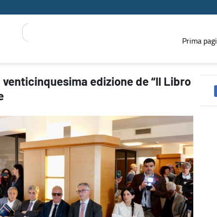
Prima pag
Libro Possibile” tra Polignano e Vieste - PRESS REGIONE
a venticinquesima edizione de “Il Libro
e