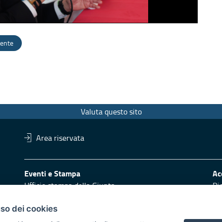
dente
Valuta questo sito
Area riservata
Eventi e Stampa
Ac
Ufficio stampa della Giunta
Di
Press Regione
Obi
Logo e identità regionale
uso dei cookies