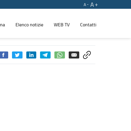
A
A
ina
Elenco notizie
WEB TV
Contatti