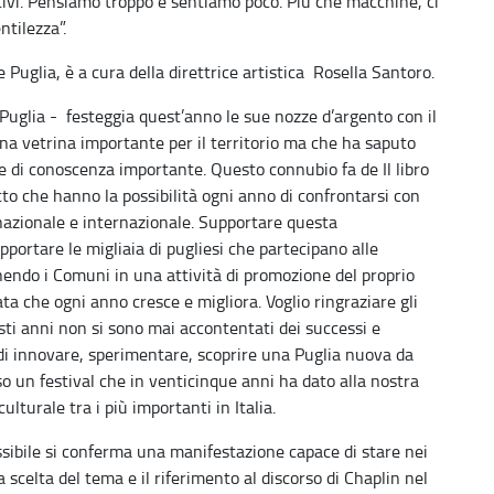
cattivi. Pensiamo troppo e sentiamo poco. Più che macchine, ci
ntilezza”.
e Puglia, è a cura della direttrice artistica Rosella Santoro.
 Puglia - festeggia quest’anno le sue nozze d’argento con il
na vetrina importante per il territorio ma che ha saputo
e e di conoscenza importante. Questo connubio fa de Il libro
to che hanno la possibilità ogni anno di confrontarsi con
o nazionale e internazionale. Supportare questa
portare le migliaia di pugliesi che partecipano alle
enendo i Comuni in una attività di promozione del proprio
ata che ogni anno cresce e migliora. Voglio ringraziare gli
sti anni non si sono mai accontentati dei successi e
i innovare, sperimentare, scoprire una Puglia nuova da
o un festival che in venticinque anni ha dato alla nostra
ulturale tra i più importanti in Italia.
sibile si conferma una manifestazione capace di stare nei
scelta del tema e il riferimento al discorso di Chaplin nel