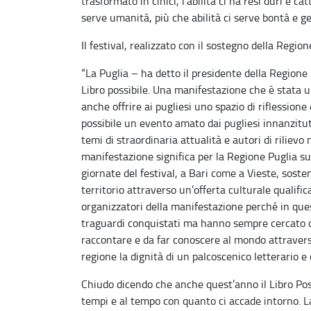
trasformato in cinici, l’abilità ci ha resi duri e 
serve umanità, più che abilità ci serve bontà e ge
Il festival, realizzato con il sostegno della Region
“La Puglia – ha detto il presidente della Regione
Libro possibile. Una manifestazione che è stata u
anche offrire ai pugliesi uno spazio di riflession
possibile un evento amato dai pugliesi innanzitut
temi di straordinaria attualità e autori di riliev
manifestazione significa per la Regione Puglia sup
giornate del festival, a Bari come a Vieste, sost
territorio attraverso un’offerta culturale qualific
organizzatori della manifestazione perché in que
traguardi conquistati ma hanno sempre cercato d
raccontare e da far conoscere al mondo attravers
regione la dignità di un palcoscenico letterario e c
Chiudo dicendo che anche quest’anno il Libro Pos
tempi e al tempo con quanto ci accade intorno. La 