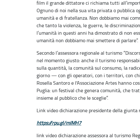
film il grande dittatore ci richiama tutti all’imp
Ognuno di noi nella sua vita privata o pubblica og
umanità e di fratellanza. Non dobbiamo mai comm
che tanto la violenza, le guerre, le discriminazion
l’umanità in questi anni ha dimostrato di non ess
umanità non dobbiamo mai smettere di parlare”.
Secondo l’assessora regionale al turismo “Discorso
nel momento giusto: anche il turismo responsabile
sulla quantità, la comunità sul consumo, la radic
giorno — con gli operatori, con i territori, con c
Rosella Santoro e l'Associazione Artes hanno cost
Puglia: un festival che genera comunità, che trat
insieme al pubblico che le sceglie”.
Link video dichiarazione presidente della giunta
https://rpu.gl/mIMH7
link video dichiarazione assessora al turismo Re