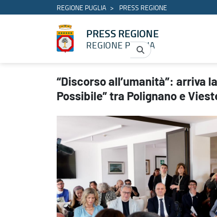
REGIONE PUGLIA
PRESS REGIONE
PRESS REGIONE
REGIONE PUGLIA
“Discorso all’umanità”: arriva la venticinquesima edizione de “Il 
“Discorso all’umanità”: arriva l
Possibile” tra Polignano e Viest