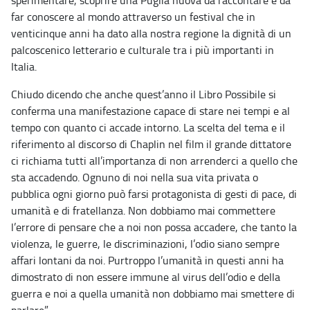
sperimentare, scoprire una Puglia nuova da raccontare e da
far conoscere al mondo attraverso un festival che in
venticinque anni ha dato alla nostra regione la dignità di un
palcoscenico letterario e culturale tra i più importanti in
Italia.
Chiudo dicendo che anche quest’anno il Libro Possibile si
conferma una manifestazione capace di stare nei tempi e al
tempo con quanto ci accade intorno. La scelta del tema e il
riferimento al discorso di Chaplin nel film il grande dittatore
ci richiama tutti all’importanza di non arrenderci a quello che
sta accadendo. Ognuno di noi nella sua vita privata o
pubblica ogni giorno può farsi protagonista di gesti di pace, di
umanità e di fratellanza. Non dobbiamo mai commettere
l’errore di pensare che a noi non possa accadere, che tanto la
violenza, le guerre, le discriminazioni, l’odio siano sempre
affari lontani da noi. Purtroppo l’umanità in questi anni ha
dimostrato di non essere immune al virus dell’odio e della
guerra e noi a quella umanità non dobbiamo mai smettere di