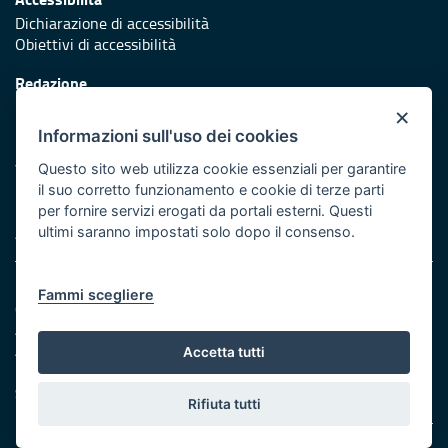
Dichiarazione di accessibilità
Obiettivi di accessibilità
Redazione
Responsabili di pubblicazione
×
Informazioni sull'uso dei cookies
Protezione civile
Vai al sito di Protezione Civile Puglia
Questo sito web utilizza cookie essenziali per garantire
il suo corretto funzionamento e cookie di terze parti
Iniziativa finanziata con risorse del POR Puglia 2014/2020 -
per fornire servizi erogati da portali esterni. Questi
Asse XI
ultimi saranno impostati solo dopo il consenso.
Note legali
Fammi scegliere
Cookie e privacy
Amministrazione trasparente
Atti di notifica
Accetta tutti
Feed RSS
Servizi Intranet
Rifiuta tutti
© Regione Puglia