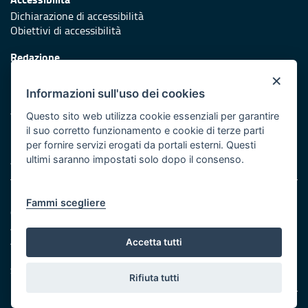
Dichiarazione di accessibilità
Obiettivi di accessibilità
Redazione
Responsabili di pubblicazione
×
Informazioni sull'uso dei cookies
Protezione civile
Vai al sito di Protezione Civile Puglia
Questo sito web utilizza cookie essenziali per garantire
il suo corretto funzionamento e cookie di terze parti
Iniziativa finanziata con risorse del POR Puglia 2014/2020 -
per fornire servizi erogati da portali esterni. Questi
Asse XI
ultimi saranno impostati solo dopo il consenso.
Note legali
Fammi scegliere
Cookie e privacy
Amministrazione trasparente
Atti di notifica
Accetta tutti
Feed RSS
Servizi Intranet
Rifiuta tutti
© Regione Puglia