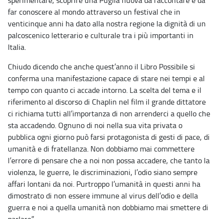
sperimentare, scoprire una Puglia nuova da raccontare e da
far conoscere al mondo attraverso un festival che in
venticinque anni ha dato alla nostra regione la dignità di un
palcoscenico letterario e culturale tra i più importanti in
Italia.
Chiudo dicendo che anche quest’anno il Libro Possibile si
conferma una manifestazione capace di stare nei tempi e al
tempo con quanto ci accade intorno. La scelta del tema e il
riferimento al discorso di Chaplin nel film il grande dittatore
ci richiama tutti all’importanza di non arrenderci a quello che
sta accadendo. Ognuno di noi nella sua vita privata o
pubblica ogni giorno può farsi protagonista di gesti di pace, di
umanità e di fratellanza. Non dobbiamo mai commettere
l’errore di pensare che a noi non possa accadere, che tanto la
violenza, le guerre, le discriminazioni, l’odio siano sempre
affari lontani da noi. Purtroppo l’umanità in questi anni ha
dimostrato di non essere immune al virus dell’odio e della
guerra e noi a quella umanità non dobbiamo mai smettere di