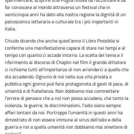
sperimentare, scoprire una Puglia nuova da raccontare e da
far conoscere al mondo attraverso un festival che in
venticinque anni ha dato alla nostra regione la dignità di un
palcoscenico letterario e culturale tra i più importanti in
Italia.
Chiudo dicendo che anche quest’anno il Libro Possibile si
conferma una manifestazione capace di stare nei tempi e al
tempo con quanto ci accade intorno. La scelta del tema e il
riferimento al discorso di Chaplin nel film il grande dittatore
ci richiama tutti all’importanza di non arrenderci a quello che
sta accadendo. Ognuno di noi nella sua vita privata o
pubblica ogni giorno può farsi protagonista di gesti di pace, di
umanità e di fratellanza. Non dobbiamo mai commettere
l’errore di pensare che a noi non possa accadere, che tanto la
violenza, le guerre, le discriminazioni, l’odio siano sempre
affari lontani da noi. Purtroppo l’umanità in questi anni ha
dimostrato di non essere immune al virus dell’odio e della
guerra e noi a quella umanità non dobbiamo mai smettere di