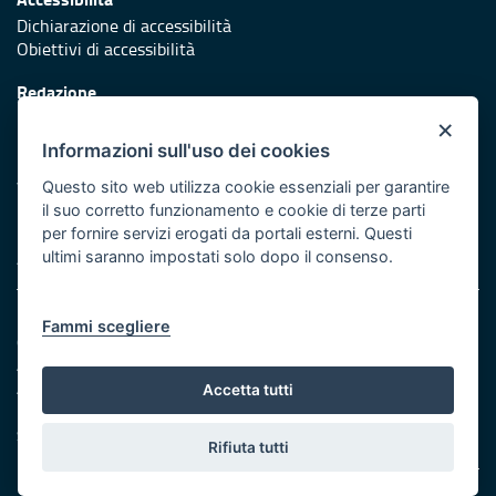
Dichiarazione di accessibilità
Obiettivi di accessibilità
Redazione
Responsabili di pubblicazione
×
Informazioni sull'uso dei cookies
Protezione civile
Vai al sito di Protezione Civile Puglia
Questo sito web utilizza cookie essenziali per garantire
il suo corretto funzionamento e cookie di terze parti
Iniziativa finanziata con risorse del POR Puglia 2014/2020 -
per fornire servizi erogati da portali esterni. Questi
Asse XI
ultimi saranno impostati solo dopo il consenso.
Note legali
Fammi scegliere
Cookie e privacy
Amministrazione trasparente
Atti di notifica
Accetta tutti
Feed RSS
Servizi Intranet
Rifiuta tutti
© Regione Puglia