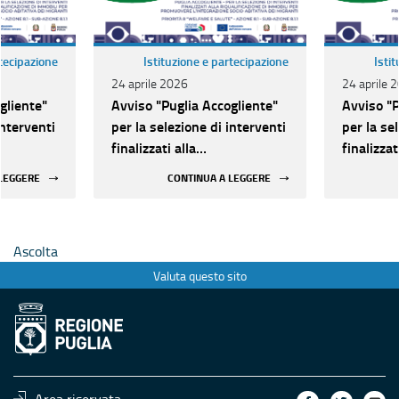
rtecipazione
Istituzione e partecipazione
Isti
24 aprile 2026
24 aprile 
gliente"
Avviso "Puglia Accogliente"
Avviso "P
interventi
per la selezione di interventi
per la se
finalizzati alla
finalizzat
immobili
riqualificazione di immobili
riqualifi
 LEGGERE
CONTINUA A LEGGERE
ocio-
per l’integrazione socio-
per l’int
nti
abitativa dei migranti
abitativa
Ascolta
Valuta questo sito