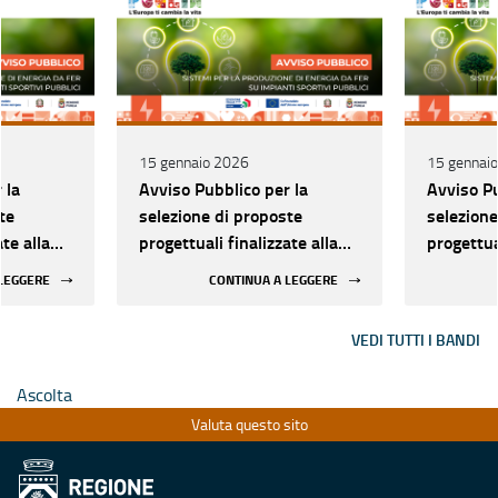
15 gennaio 2026
15 gennai
 la
Avviso Pubblico per la
Avviso Pu
te
selezione di proposte
selezione
ate alla
progettuali finalizzate alla
progettual
temi per
realizzazione di sistemi per
realizzaz
 LEGGERE
CONTINUA A LEGGERE
ergia da
la produzione di energia da
la produz
ER) su
fonti rinnovabili (FER) su
fonti rin
VEDI TUTTI I BANDI
bblici
impianti sportivi pubblici
impianti 
consumo
destinati all’autoconsumo
destinat
Ascolta
Valuta questo sito