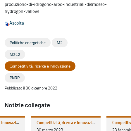
produzione-di-idrogeno-aree-industriali-dismesse-
hydrogen-valleys
Ascolta
Politiche energetiche
M2
M2C2
Competitività, ricerca e Innovazione
PNRR
Pubblicato il 30 dicembre 2022
Notizie collegate
Competitività, ricerca e Innovazione
Competitività, ricerca e Innovazione
30 marzo 2023
23 febbrai