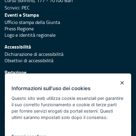
Corso Sonnino, 177 - 70100 Bari
Scrivici:
PEC
Eventi e Stampa
Ufficio stampa della Giunta
Press Regione
Logo e identità regionale
Accessibilità
Dichiarazione di accessibilità
Obiettivi di accessibilità
Redazione
Responsabili di pubblicazione
×
Informazioni sull'uso dei cookies
Protezione civile
Vai al sito di Protezione Civile Puglia
Questo sito web utilizza cookie essenziali per garantire
il suo corretto funzionamento e cookie di terze parti
Iniziativa finanziata con risorse del POR Puglia 2014/2020 -
per fornire servizi erogati da portali esterni. Questi
Asse XI
ultimi saranno impostati solo dopo il consenso.
Note legali