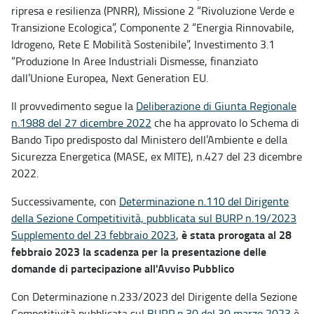
ripresa e resilienza (PNRR), Missione 2 “Rivoluzione Verde e
Transizione Ecologica”, Componente 2 “Energia Rinnovabile,
Idrogeno, Rete E Mobilità Sostenibile”, Investimento 3.1
“Produzione In Aree Industriali Dismesse, finanziato
dall’Unione Europea, Next Generation EU.
Il provvedimento segue la
Deliberazione di Giunta Regionale
n.1988 del 27 dicembre 2022
che ha approvato lo Schema di
Bando Tipo predisposto dal Ministero dell’Ambiente e della
Sicurezza Energetica (MASE, ex MITE), n.427 del 23 dicembre
2022.
Successivamente, con
Determinazione n.110 del Dirigente
della Sezione Competitività, pubblicata sul BURP n.19/2023
è stata prorogata al 28
Supplemento del 23 febbraio 2023
,
febbraio 2023 la scadenza per la presentazione delle
domande di partecipazione all'Avviso Pubblico
Con Determinazione n.233/2023 del Dirigente della Sezione
Competitività pubblicata sul
BURP n.30 del 30 marzo 2023
è