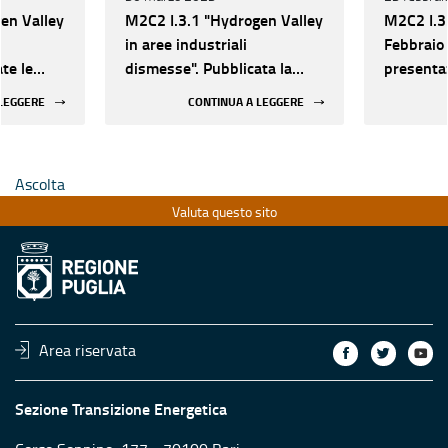
en Valley
M2C2 I.3.1 "Hydrogen Valley
M2C2 I.3.
in aree industriali
Febbraio 
te le
dismesse". Pubblicata la
presentaz
21
graduatoria delle proposte
domande 
 LEGGERE
CONTINUA A LEGGERE
progettuali
all'Avvis
produzion
industria
Ascolta
Valuta questo sito
Area riservata
Sezione Transizione Energetica