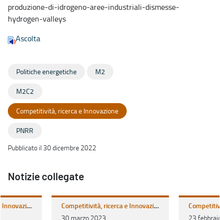
produzione-di-idrogeno-aree-industriali-dismesse-
hydrogen-valleys
Ascolta
Politiche energetiche
M2
M2C2
Competitività, ricerca e Innovazione
PNRR
Pubblicato il 30 dicembre 2022
Notizie collegate
Competitività, ricerca e Innovazione
Competitività, ricerca e Innovazione
30 marzo 2023
23 febbrai