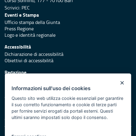
Corso Sonnino, 177 - 70100 Bari
Scrivici:
PEC
Eventi e Stampa
Ufficio stampa della Giunta
Press Regione
Logo e identità regionale
Accessibilità
Dichiarazione di accessibilità
Obiettivi di accessibilità
Redazione
Responsabili di pubblicazione
×
Informazioni sull'uso dei cookies
Protezione civile
Vai al sito di Protezione Civile Puglia
Questo sito web utilizza cookie essenziali per garantire
il suo corretto funzionamento e cookie di terze parti
Iniziativa finanziata con risorse del POR Puglia 2014/2020 -
per fornire servizi erogati da portali esterni. Questi
Asse XI
ultimi saranno impostati solo dopo il consenso.
Note legali