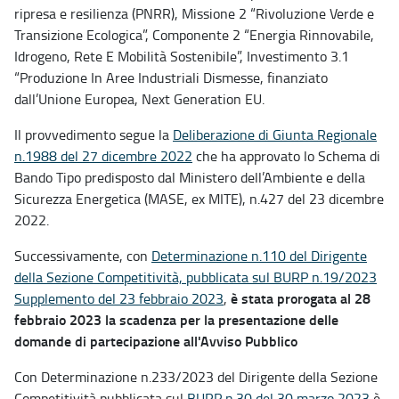
ripresa e resilienza (PNRR), Missione 2 “Rivoluzione Verde e
Transizione Ecologica”, Componente 2 “Energia Rinnovabile,
Idrogeno, Rete E Mobilità Sostenibile”, Investimento 3.1
“Produzione In Aree Industriali Dismesse, finanziato
dall’Unione Europea, Next Generation EU.
Il provvedimento segue la
Deliberazione di Giunta Regionale
n.1988 del 27 dicembre 2022
che ha approvato lo Schema di
Bando Tipo predisposto dal Ministero dell’Ambiente e della
Sicurezza Energetica (MASE, ex MITE), n.427 del 23 dicembre
2022.
Successivamente, con
Determinazione n.110 del Dirigente
della Sezione Competitività, pubblicata sul BURP n.19/2023
è stata prorogata al 28
Supplemento del 23 febbraio 2023
,
febbraio 2023 la scadenza per la presentazione delle
domande di partecipazione all'Avviso Pubblico
Con Determinazione n.233/2023 del Dirigente della Sezione
Competitività pubblicata sul
BURP n.30 del 30 marzo 2023
è