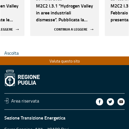
en Valley
M2C2 I.3.1 "Hydrogen Valley
M2C2 I.3.
in aree industriali
Febbraio 
te le
dismesse". Pubblicata la
presentaz
21
graduatoria delle proposte
domande 
 LEGGERE
CONTINUA A LEGGERE
progettuali
all'Avvis
produzion
industria
Ascolta
Valuta questo sito
Area riservata
Sezione Transizione Energetica