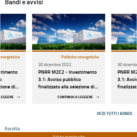
Bandi e avvisi
 energetiche
Politiche energetiche
30 dicembre 2022
30 dicemb
stimento
PNRR M2C2 - Investimento
PNRR M2C
o
3.1: Avviso pubblico
3.1: Avvi
zione di
finalizzato alla selezione di
finalizzat
i volte
proposte progettuali volte
proposte 
 LEGGERE
CONTINUA A LEGGERE
i impianti
alla realizzazione di impianti
alla real
rogeno
di produzione di idrogeno
di produz
VEDI TUTTI I BANDI
rinnovabile in aree
rinnovabi
e.
industriali dismesse.
industria
Ascolta
Valuta questo sito