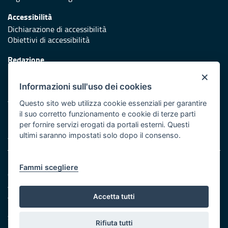
Accessibilità
Dichiarazione di accessibilità
Obiettivi di accessibilità
Redazione
Responsabili di pubblicazione
×
Informazioni sull'uso dei cookies
Protezione civile
Vai al sito di Protezione Civile Puglia
Questo sito web utilizza cookie essenziali per garantire
il suo corretto funzionamento e cookie di terze parti
Iniziativa finanziata con risorse del POR Puglia 2014/2020 -
per fornire servizi erogati da portali esterni. Questi
Asse XI
ultimi saranno impostati solo dopo il consenso.
Note legali
Fammi scegliere
Cookie e privacy
Amministrazione trasparente
Atti di notifica
Accetta tutti
Feed RSS
Servizi Intranet
Rifiuta tutti