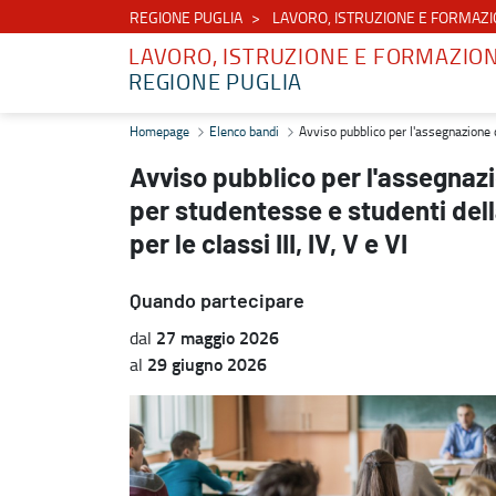
REGIONE PUGLIA
LAVORO, ISTRUZIONE E FORMAZ
LAVORO, ISTRUZIONE E FORMAZIO
REGIONE PUGLIA
Avviso pubblico per l'assegnazione di borse di studio A.S. 2025/202
Homepage
Elenco bandi
Avviso pubblico per l'assegnazione d
Avviso pubblico per l'assegnazi
per studentesse e studenti del
per le classi III, IV, V e VI
Quando partecipare
27 maggio 2026
dal
29 giugno 2026
al