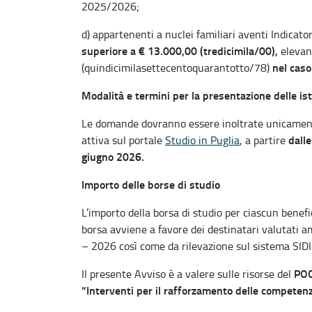
2025/2026;
d) appartenenti a nuclei familiari aventi Indica
superiore a € 13.000,00 (tredicimila/00),
elevand
nel caso
(quindicimilasettecentoquarantotto/78)
Modalità e termini per la presentazione delle is
Le domande dovranno essere inoltrate unicamente
dall
attiva sul portale
Studio in Puglia
, a partire
giugno 2026.
Importo delle borse di studio
L’importo della borsa di studio per ciascun benefi
borsa avviene a favore dei destinatari valutati a
– 2026 così come da rilevazione sul sistema SIDI
POC
Il presente Avviso è a valere sulle risorse del
“Interventi per il rafforzamento delle competenz