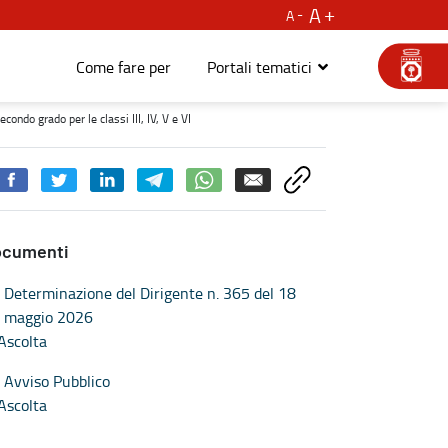
A
A
Come fare per
Portali tematici
o per le classi III, IV, V e VI - Lavoro, istruzione e formazione
ndo grado per le classi III, IV, V e VI
ocumenti
Determinazione del Dirigente n. 365 del 18
maggio 2026
Ascolta
Avviso Pubblico
Ascolta