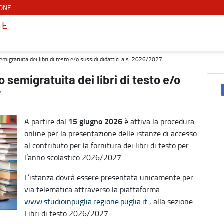
IONE
NE
/o sussidi didattici a.s. 2026/2027 - Lavoro, istruzione e formazione
semigratuita dei libri di testo e/o sussidi didattici a.s. 2026/2027
o semigratuita dei libri di testo e/o
7
15 giugno
2026
A partire dal
è attiva la procedura
online per la presentazione delle istanze di accesso
al contributo per la fornitura dei libri di testo per
l’anno scolastico 2026/2027.
L’istanza dovrà essere presentata unicamente per
via telematica attraverso la piattaforma
www.studioinpuglia.regione.puglia.it
, alla sezione
Libri di testo 2026/2027.