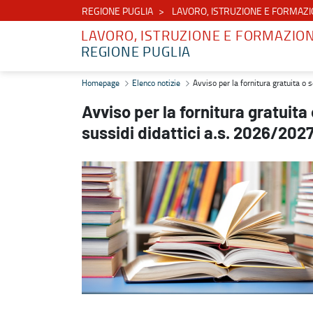
REGIONE PUGLIA
LAVORO, ISTRUZIONE E FORMAZ
LAVORO, ISTRUZIONE E FORMAZIO
REGIONE PUGLIA
Avviso per la fornitura gratuita o semigratuita dei libri di testo e
Homepage
Elenco notizie
Avviso per la fornitura gratuita o 
Avviso per la fornitura gratuita 
sussidi didattici a.s. 2026/202