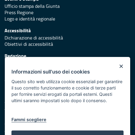
Ufficio stampa della Giunta
Press Regione
Logo e identità regionale
Accessibilità
Dichiarazione di accessibilità
Obiettivi di accessibilità
Redazione
Responsabili di pubblicazione
×
Informazioni sull'uso dei cookies
Protezione civile
Vai al sito di Protezione Civile Puglia
Questo sito web utilizza cookie essenziali per garantire
il suo corretto funzionamento e cookie di terze parti
Iniziativa finanziata con risorse del POR Puglia 2014/2020 -
per fornire servizi erogati da portali esterni. Questi
Asse XI
ultimi saranno impostati solo dopo il consenso.
Note legali
Fammi scegliere
Cookie e privacy
Amministrazione trasparente