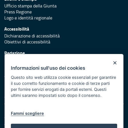
Ufficio stampa della Giunta
Press Regione
Logo e identità regionale
Accessibilità
Dichiarazione di accessibilità
Obiettivi di accessibilità
Redazione
Responsabili di pubblicazione
×
Informazioni sull'uso dei cookies
Protezione civile
Vai al sito di Protezione Civile Puglia
Questo sito web utilizza cookie essenziali per garantire
il suo corretto funzionamento e cookie di terze parti
Iniziativa finanziata con risorse del POR Puglia 2014/2020 -
per fornire servizi erogati da portali esterni. Questi
Asse XI
ultimi saranno impostati solo dopo il consenso.
Note legali
Fammi scegliere
Cookie e privacy
Amministrazione trasparente