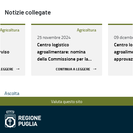
Notizie collegate
Agricoltura
Agricoltura
25 novembre 2024
09 dicemb
Centro logistico
Centro lo
vviso
agroalimentare: nomina
agroalim
della Commissione per la
approvazi
roposte di
valutazione delle proposte
e conces
 LEGGERE
CONTINUA A LEGGERE
progettuali
Ascolta
Valuta questo sito