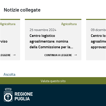
Notizie collegate
Agricoltura
Agricoltura
25 novembre 2024
09 dicemb
Centro logistico
Centro lo
vviso
agroalimentare: nomina
agroalim
della Commissione per la
approvazi
roposte di
valutazione delle proposte
e conces
 LEGGERE
CONTINUA A LEGGERE
progettuali
Ascolta
Valuta questo sito