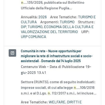
n
....135/2026, pubblicata sul Bollettino
Ufficiale della Regione Puglia...
Annualità:
2026
Aree Tematiche:
TURISMO E
CULTURA
Argomenti:
TURISMO
Strutture:
DIP. TURISMO, ECONOMIA DELLA CULTURA E
VALORIZZAZIONE DEL TERRITORIO
URP:
URP COMUNICA
Comunità in rete - Nuove opportunità per
migliorare la rete di infrastrutture sociali e socio-
assistenziali . Domande dal 14 luglio 2025
Contenuto Web -
Data di Pubblicazione 19-
giu-2025 13.41
Settore (RUNTS), come di seguito individuati:
imprese sociali, di cui alla legge
n
....106/2016
s.m.i. e al D.Lgs.
n
. 112/2017 s.m.i., ivi incluse...
Aree Tematiche:
WELFARE, DIRITTI E