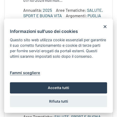
07/10/2025 null null...
Annualità:
2025
Aree Tematiche:
SALUTE,
SPORT E BUONA VITA
Argomenti:
PUGLIA
SPORTIVA
Argomento:
PUGLIA SPORTIVA
×
Strutture:
DIPARTIMENTO PROMOZIONE
Informazioni sull'uso dei cookies
DELLA SALUTE E DEL BENESSERE
ANIMALE
Questo sito web utilizza cookie essenziali per garantire
il suo corretto funzionamento e cookie di terze parti
per fornire servizi erogati da portali esterni. Questi
Avviso per l’accesso al Fondo per il sostegno
ultimi saranno impostati solo dopo il consenso.
economico di spese veterinarie sostenute
nell'anno 2024
Contenuto Web -
Data di Pubblicazione 24-
Fammi scegliere
lug-2026 9.52
Accetta tutti
GettyImages-1299074530 Con
Determinazione Dirigenziale
n
. 154 del 17
luglio 2026,...pubblicata sul Bollettino
Rifiuta tutti
ufficiale
n
. 58 del 23/07/2026, è...