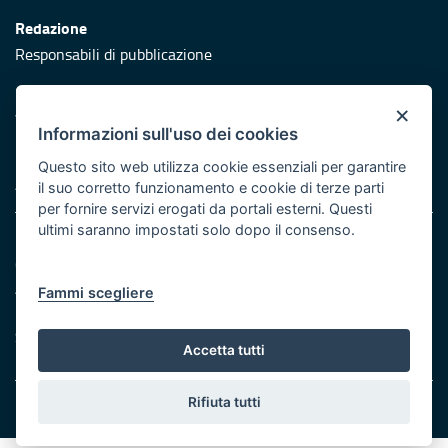
Redazione
Responsabili di pubblicazione
Protezione civile
×
Vai al sito di Protezione Civile Puglia
Informazioni sull'uso dei cookies
Iniziativa finanziata con risorse del POR Puglia 2014/2020 -
Questo sito web utilizza cookie essenziali per garantire
Asse XI
il suo corretto funzionamento e cookie di terze parti
per fornire servizi erogati da portali esterni. Questi
ultimi saranno impostati solo dopo il consenso.
Note legali
Cookie e privacy
Atti di notifica
Fammi scegliere
Feed RSS
Servizi Intranet
Accetta tutti
Rifiuta tutti
© Regione Puglia