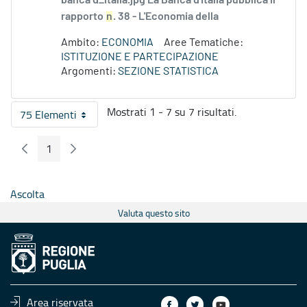
banca d_italia.jpg La Banca d'Italia pubblica il
rapporto
n
. 38 - L'Economia della
Ambito:
ECONOMIA
Aree Tematiche:
ISTITUZIONE E PARTECIPAZIONE
Argomenti:
SEZIONE STATISTICA
Mostrati 1 - 7 su 7 risultati.
75 Elementi
Per pagina
1
Pagina Precedente
Pagina Seguente
Pagina
Ascolta
Valuta questo sito
Area riservata