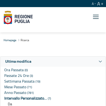
A
A
Ricerca
Homepage
Ricerca
Ultima modifica
Ora Passata
(0)
Passate 24 Ore
(3)
Settimana Passata
(19)
Mese Passato
(71)
Anno Passato
(781)
Intervallo Personalizzato…
(7)
Da