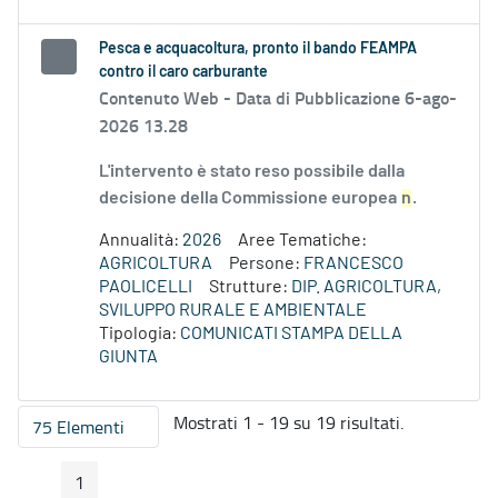
Pesca e acquacoltura, pronto il bando FEAMPA
contro il caro carburante
Contenuto Web -
Data di Pubblicazione 6-ago-
2026 13.28
L'intervento è stato reso possibile dalla
decisione della Commissione europea
n
.
Annualità:
2026
Aree Tematiche:
AGRICOLTURA
Persone:
FRANCESCO
PAOLICELLI
Strutture:
DIP. AGRICOLTURA,
SVILUPPO RURALE E AMBIENTALE
Tipologia:
COMUNICATI STAMPA DELLA
GIUNTA
Mostrati 1 - 19 su 19 risultati.
75 Elementi
Per pagina
1
Pagina Precedente
Pagina Seguente
Pagina