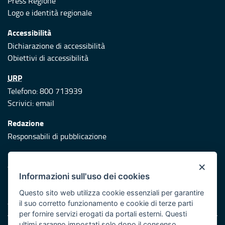
Press Regione
Logo e identità regionale
Accessibilità
Dichiarazione di accessibilità
Obiettivi di accessibilità
URP
Telefono: 800 713939
Scrivici:
email
Redazione
Responsabili di pubblicazione
Protezione civile
×
Vai al sito di Protezione Civile Puglia
Informazioni sull'uso dei cookies
Iniziativa finanziata con risorse del POR Puglia 2014/2020 -
Questo sito web utilizza cookie essenziali per garantire
Asse XI
il suo corretto funzionamento e cookie di terze parti
per fornire servizi erogati da portali esterni. Questi
ultimi saranno impostati solo dopo il consenso.