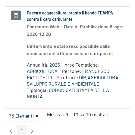
Pesca e acquacoltura, pronto il bando FEAMPA
contro il caro carburante
Contenuto Web -
Data di Pubblicazione 6-ago-
2026 13.28
L'intervento è stato reso possibile dalla
decisione della Commissione europea
n
.
Annualità:
2026
Aree Tematiche:
AGRICOLTURA
Persone:
FRANCESCO
PAOLICELLI
Strutture:
DIP. AGRICOLTURA,
SVILUPPO RURALE E AMBIENTALE
Tipologia:
COMUNICATI STAMPA DELLA
GIUNTA
Mostrati 1 - 19 su 19 risultati.
75 Elementi
Per pagina
1
Pagina Precedente
Pagina Seguente
Pagina