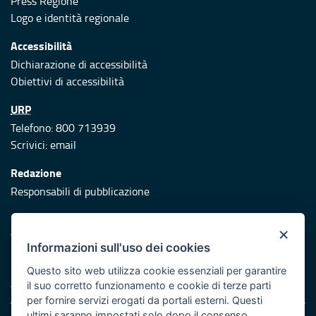
Press Regione
Logo e identità regionale
Accessibilità
Dichiarazione di accessibilità
Obiettivi di accessibilità
URP
Telefono: 800 713939
Scrivici:
email
Redazione
Responsabili di pubblicazione
Protezione civile
×
Vai al sito di Protezione Civile Puglia
Informazioni sull'uso dei cookies
Iniziativa finanziata con risorse del POR Puglia 2014/2020 -
Questo sito web utilizza cookie essenziali per garantire
Asse XI
il suo corretto funzionamento e cookie di terze parti
per fornire servizi erogati da portali esterni. Questi
ultimi saranno impostati solo dopo il consenso.