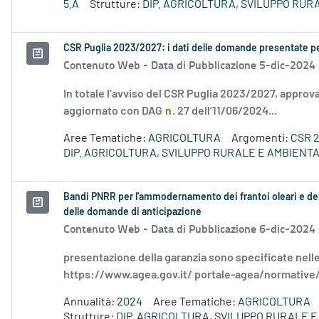
5.A
Strutture:
DIP. AGRICOLTURA, SVILUPPO RUR
CSR Puglia 2023/2027: i dati delle domande presentate per
Contenuto Web -
Data di Pubblicazione 5-dic-2024
In totale l’avviso del CSR Puglia 2023/2027, appro
aggiornato con DAG
n
. 27 dell’11/06/2024...
Aree Tematiche:
AGRICOLTURA
Argomenti:
CSR 
DIP. AGRICOLTURA, SVILUPPO RURALE E AMBIENT
Bandi PNRR per l'ammodernamento dei frantoi oleari e dell
delle domande di anticipazione
Contenuto Web -
Data di Pubblicazione 6-dic-2024
presentazione della garanzia sono specificate nelle
https://www.agea.gov.it/ portale-agea/normative/.
Annualità:
2024
Aree Tematiche:
AGRICOLTURA
Strutture:
DIP. AGRICOLTURA, SVILUPPO RURALE 