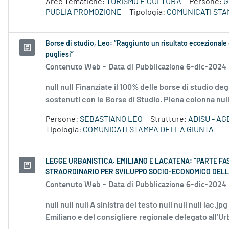
Aree Tematiche:
TURISMO E CULTURA
Persone:
G
PUGLIA PROMOZIONE
Tipologia:
COMUNICATI STA
Borse di studio, Leo: “Raggiunto un risultato eccezionale c
pugliesi”
Contenuto Web -
Data di Pubblicazione 6-dic-2024
null null Finanziate il 100% delle borse di studio de
sostenuti con le Borse di Studio. Piena colonna null n
Persone:
SEBASTIANO LEO
Strutture:
ADISU - AG
Tipologia:
COMUNICATI STAMPA DELLA GIUNTA
LEGGE URBANISTICA. EMILIANO E LACATENA: “PARTE FA
STRAORDINARIO PER SVILUPPO SOCIO-ECONOMICO DELL
Contenuto Web -
Data di Pubblicazione 6-dic-2024
null null null A sinistra del testo null null null lac
Emiliano e del consigliere regionale delegato all’Ur