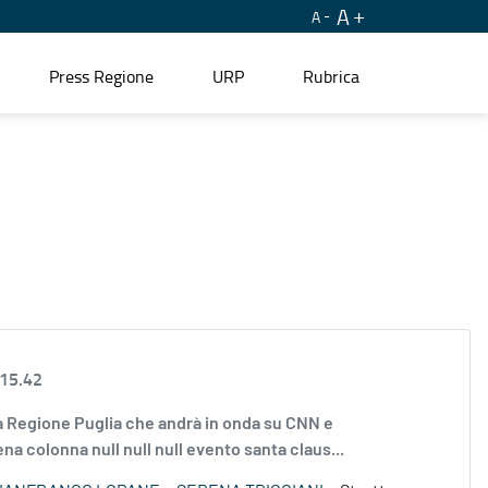
A
A
Press Regione
URP
Rubrica
 15.42
lla Regione Puglia che andrà in onda su CNN e
a colonna null null null evento santa claus...