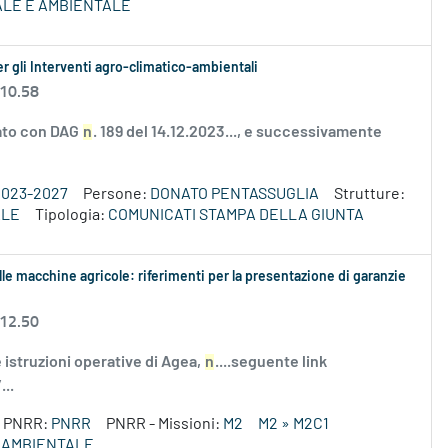
ALE E AMBIENTALE
 gli Interventi agro-climatico-ambientali
 10.58
vato con DAG
n
. 189 del 14.12.2023..., e successivamente
2023-2027
Persone:
DONATO PENTASSUGLIA
Strutture:
ALE
Tipologia:
COMUNICATI STAMPA DELLA GIUNTA
e macchine agricole: riferimenti per la presentazione di garanzie
 12.50
 istruzioni operative di Agea,
n
....seguente link
..
PNRR:
PNRR
PNRR - Missioni:
M2
M2 » M2C1
E AMBIENTALE