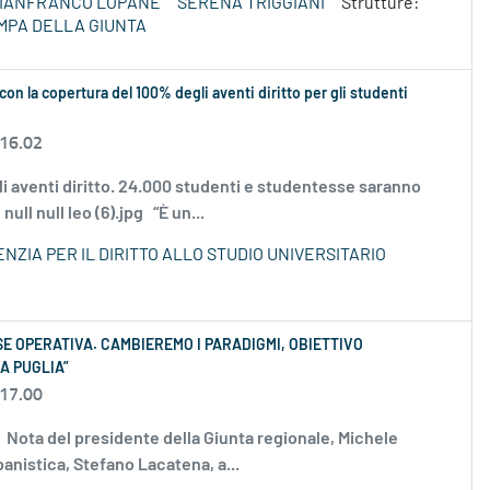
IANFRANCO LOPANE
SERENA TRIGGIANI
Strutture:
MPA DELLA GIUNTA
on la copertura del 100% degli aventi diritto per gli studenti
 16.02
gli aventi diritto. 24.000 studenti e studentesse saranno
ull null leo (6).jpg “È un...
ENZIA PER IL DIRITTO ALLO STUDIO UNIVERSITARIO
SE OPERATIVA. CAMBIEREMO I PARADIGMI, OBIETTIVO
A PUGLIA”
 17.00
.jpg Nota del presidente della Giunta regionale, Michele
banistica, Stefano Lacatena, a...