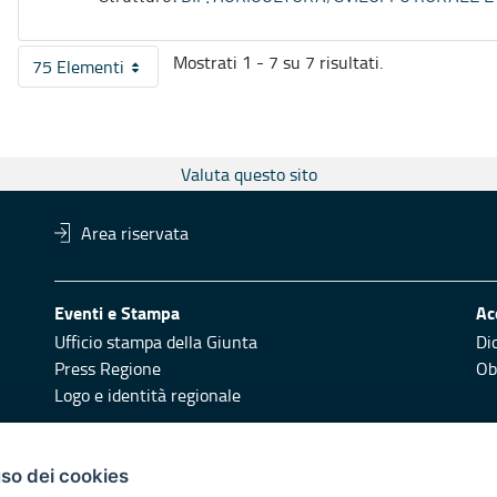
Mostrati 1 - 7 su 7 risultati.
75 Elementi
Per pagina
Valuta questo sito
Area riservata
Eventi e Stampa
Ac
Ufficio stampa della Giunta
Di
Press Regione
Obi
Logo e identità regionale
Redazione
Pr
uso dei cookies
Responsabili di pubblicazione
Vai