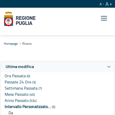
A
A
Ricerca
Homepage
Ricerca
Ultima modifica
Ora Passata
(0)
Passate 24 Ore
(3)
Settimana Passata
(7)
Mese Passato
(40)
Anno Passato
(534)
Intervallo Personalizzato…
(5)
Da