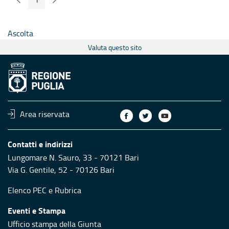
Pagina Precedente
Pagina Seguente
Pagina
Ascolta
Valuta questo sito
Area riservata
Contatti e indirizzi
Lungomare N. Sauro, 33 - 70121 Bari
Via G. Gentile, 52 - 70126 Bari
Elenco PEC
e
Rubrica
Eventi e Stampa
Ufficio stampa della Giunta