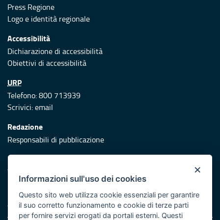
Press Regione
Logo e identità regionale
Accessibilità
Dichiarazione di accessibilità
Obiettivi di accessibilità
URP
Telefono: 800 713939
Scrivici:
email
Redazione
Responsabili di pubblicazione
Protezione civile
×
Vai al sito di Protezione Civile Puglia
Informazioni sull'uso dei cookies
Iniziativa finanziata con risorse del POR Puglia 2014/2020 -
Questo sito web utilizza cookie essenziali per garantire
Asse XI
il suo corretto funzionamento e cookie di terze parti
per fornire servizi erogati da portali esterni. Questi