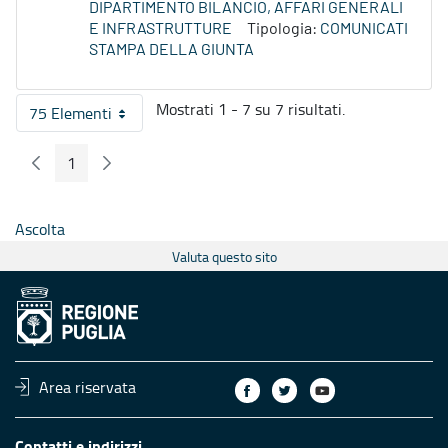
DIPARTIMENTO BILANCIO, AFFARI GENERALI
E INFRASTRUTTURE
Tipologia:
COMUNICATI
STAMPA DELLA GIUNTA
Mostrati 1 - 7 su 7 risultati.
75 Elementi
Per pagina
1
Pagina Precedente
Pagina Seguente
Pagina
Ascolta
Valuta questo sito
Area riservata
Contatti e indirizzi