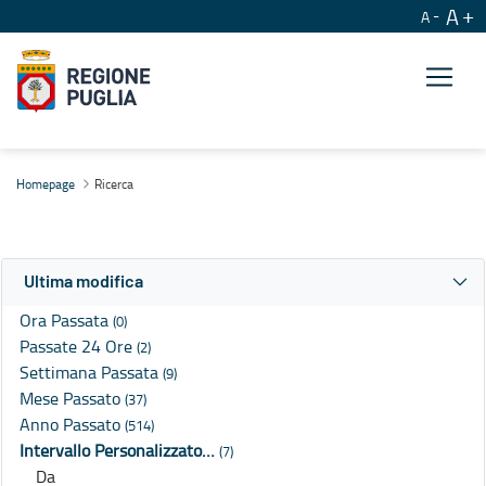
A
A
Ricerca
Homepage
Ricerca
Ultima modifica
Ora Passata
(0)
Passate 24 Ore
(2)
Settimana Passata
(9)
Mese Passato
(37)
Anno Passato
(514)
Intervallo Personalizzato…
(7)
Da