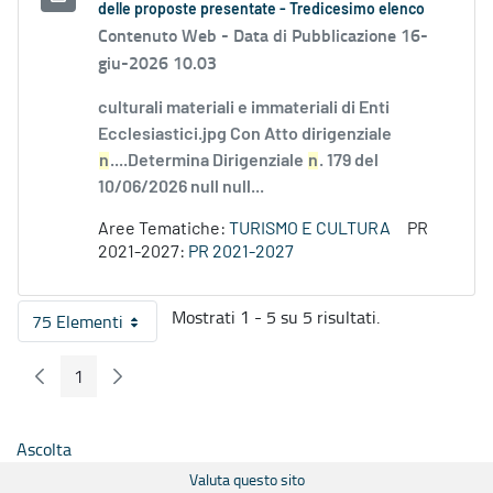
delle proposte presentate - Tredicesimo elenco
Contenuto Web -
Data di Pubblicazione 16-
giu-2026 10.03
culturali materiali e immateriali di Enti
Ecclesiastici.jpg Con Atto dirigenziale
n
....Determina Dirigenziale
n
. 179 del
10/06/2026 null null...
Aree Tematiche:
TURISMO E CULTURA
PR
2021-2027:
PR 2021-2027
Mostrati 1 - 5 su 5 risultati.
75 Elementi
Per pagina
1
Pagina Precedente
Pagina Seguente
Pagina
Ascolta
Valuta questo sito