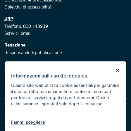
Obiettivi di accessibilità
URP
Telefono: 800 713939
Scrivici:
email
Redazione
Responsabili di pubblicazione
Protezione civile
×
Vai al sito di Protezione Civile Puglia
Informazioni sull'uso dei cookies
Iniziativa finanziata con risorse del POR Puglia 2014/2020 -
Questo sito web utilizza cookie essenziali per garantire
Asse XI
il suo corretto funzionamento e cookie di terze parti
per fornire servizi erogati da portali esterni. Questi
ultimi saranno impostati solo dopo il consenso.
Note legali
Cookie e privacy
Atti di notifica
Fammi scegliere
Feed RSS