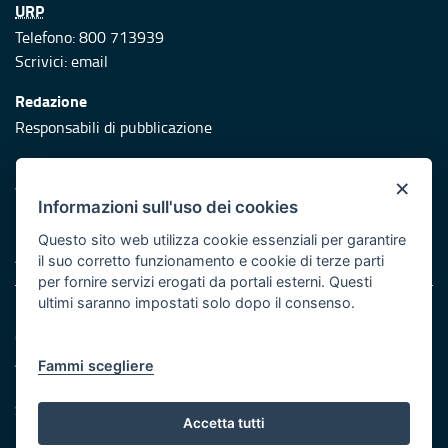
URP
Telefono: 800 713939
Scrivici:
email
Redazione
Responsabili di pubblicazione
Protezione civile
×
Vai al sito di Protezione Civile Puglia
Informazioni sull'uso dei cookies
Iniziativa finanziata con risorse del POR Puglia 2014/2020 -
Questo sito web utilizza cookie essenziali per garantire
Asse XI
il suo corretto funzionamento e cookie di terze parti
per fornire servizi erogati da portali esterni. Questi
ultimi saranno impostati solo dopo il consenso.
Note legali
Cookie e privacy
Atti di notifica
Fammi scegliere
Feed RSS
Servizi Intranet
Accetta tutti