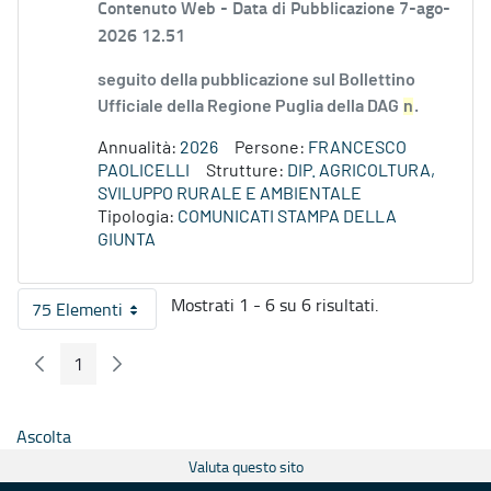
Contenuto Web -
Data di Pubblicazione 7-ago-
2026 12.51
seguito della pubblicazione sul Bollettino
Ufficiale della Regione Puglia della DAG
n
.
Annualità:
2026
Persone:
FRANCESCO
PAOLICELLI
Strutture:
DIP. AGRICOLTURA,
SVILUPPO RURALE E AMBIENTALE
Tipologia:
COMUNICATI STAMPA DELLA
GIUNTA
Mostrati 1 - 6 su 6 risultati.
75 Elementi
Per pagina
1
Pagina Precedente
Pagina Seguente
Pagina
Ascolta
Valuta questo sito