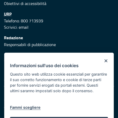
Obiettivi di accessibilità
URP
Telefono: 800 713939
Scrivici:
email
Redazione
Responsabili di pubblicazione
Protezione civile
×
Vai al sito di Protezione Civile Puglia
Informazioni sull'uso dei cookies
Iniziativa finanziata con risorse del POR Puglia 2014/2020 -
Questo sito web utilizza cookie essenziali per garantire
Asse XI
il suo corretto funzionamento e cookie di terze parti
per fornire servizi erogati da portali esterni. Questi
ultimi saranno impostati solo dopo il consenso.
Note legali
Cookie e privacy
Atti di notifica
Fammi scegliere
Feed RSS