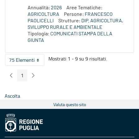
Annualità:
2026
Aree Tematiche:
AGRICOLTURA
Persone:
FRANCESCO
PAOLICELLI
Strutture:
DIP. AGRICOLTURA,
SVILUPPO RURALE E AMBIENTALE
Tipologia:
COMUNICATI STAMPA DELLA
GIUNTA
Mostrati 1 - 9 su 9 risultati.
75 Elementi
Per pagina
1
Pagina Precedente
Pagina Seguente
Pagina
Ascolta
Valuta questo sito