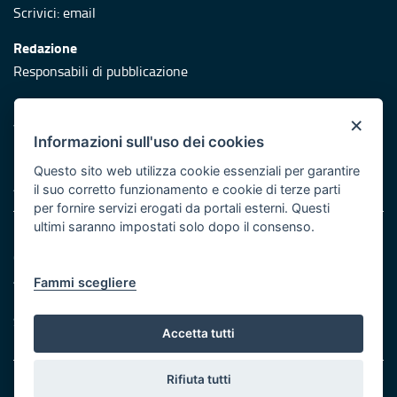
Scrivici:
email
Redazione
Responsabili di pubblicazione
Protezione civile
×
Vai al sito di Protezione Civile Puglia
Informazioni sull'uso dei cookies
Iniziativa finanziata con risorse del POR Puglia 2014/2020 -
Questo sito web utilizza cookie essenziali per garantire
Asse XI
il suo corretto funzionamento e cookie di terze parti
per fornire servizi erogati da portali esterni. Questi
ultimi saranno impostati solo dopo il consenso.
Note legali
Cookie e privacy
Atti di notifica
Fammi scegliere
Feed RSS
Servizi Intranet
Accetta tutti
Rifiuta tutti
© Regione Puglia