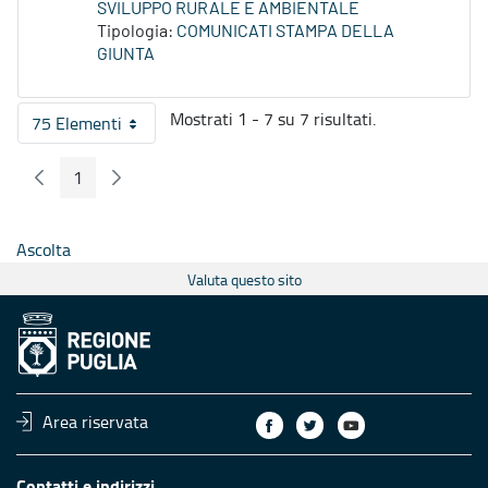
SVILUPPO RURALE E AMBIENTALE
Tipologia:
COMUNICATI STAMPA DELLA
GIUNTA
Mostrati 1 - 7 su 7 risultati.
75 Elementi
Per pagina
1
Pagina Precedente
Pagina Seguente
Pagina
Ascolta
Valuta questo sito
Area riservata
Contatti e indirizzi