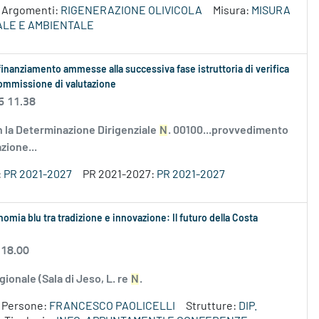
Argomenti:
RIGENERAZIONE OLIVICOLA
Misura:
MISURA
RALE E AMBIENTALE
finanziamento ammesse alla successiva fase istruttoria di verifica
 Commissione di valutazione
6 11.38
la Determinazione Dirigenziale
N
. 00100...provvedimento
zione...
:
PR 2021-2027
PR 2021-2027:
PR 2021-2027
onomia blu tra tradizione e innovazione: Il futuro della Costa
 18.00
gionale (Sala di Jeso, L. re
N
.
Persone:
FRANCESCO PAOLICELLI
Strutture:
DIP.