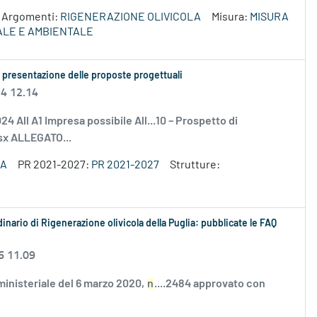
Argomenti:
RIGENERAZIONE OLIVICOLA
Misura:
MISURA
RALE E AMBIENTALE
la presentazione delle proposte progettuali
24 12.14
4 All A1 Impresa possibile All...10 – Prospetto di
lsx ALLEGATO...
ZA
PR 2021-2027:
PR 2021-2027
Strutture:
inario di Rigenerazione olivicola della Puglia: pubblicate le FAQ
6 11.09
inisteriale del 6 marzo 2020,
n
....2484 approvato con