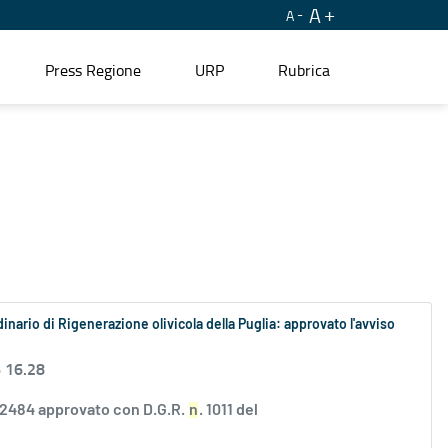
A
A
Press Regione
URP
Rubrica
nario di Rigenerazione olivicola della Puglia: approvato l'avviso
6 16.28
...2484 approvato con D.G.R.
n
. 1011 del