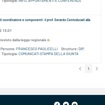
Tipologia:
INFO, APPUNTAMENTI E CONFERENZE
i coordinatore e componenti: il prof. Gerardo Centoducati alla
6 13.01
revisto dalla legge regionale
n
.
Persone:
FRANCESCO PAOLICELLI
Strutture:
DIP.
Tipologia:
COMUNICATI STAMPA DELLA GIUNTA
1
Pagina Preceden
Pagin
Pagina