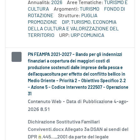
Annualità:
2026
Aree Tematiche:
TURISMO E
CULTURA
Argomenti:
TURISMO
FONDO DI
ROTAZIONE
Strutture:
PUGLIA
PROMOZIONE
DIP. TURISMO, ECONOMIA
DELLA CULTURA E VALORIZZAZIONE DEL
TERRITORIO
URP:
URP COMUNICA
PN FEAMPA 2021-2027 – Bando per gli indennizzi
finanziari a copertura dei maggiori costi di
produzione sostenuti dalle imprese della pesca e
dell'acquacoltura per effetto del conflitto bellico in
Medio Oriente – Priorità 2 – Obiettivo Specifico 2.2
– Azione 5 – Codice Intervento 222507 – Operazione
31
Contenuto Web -
Data di Pubblicazione 4-ago-
2026 8.51
Dichirazione Sostitutiva Familiari
Conviventi.docx Allegato 3a DSAN ai sendi del
DPR
n
.445..._2001 da parte del legale