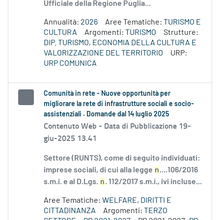
Ufficiale della Regione Puglia...
Annualità:
2026
Aree Tematiche:
TURISMO E
CULTURA
Argomenti:
TURISMO
Strutture:
DIP. TURISMO, ECONOMIA DELLA CULTURA E
VALORIZZAZIONE DEL TERRITORIO
URP:
URP COMUNICA
Comunità in rete - Nuove opportunità per
migliorare la rete di infrastrutture sociali e socio-
assistenziali . Domande dal 14 luglio 2025
Contenuto Web -
Data di Pubblicazione 19-
giu-2025 13.41
Settore (RUNTS), come di seguito individuati:
imprese sociali, di cui alla legge
n
....106/2016
s.m.i. e al D.Lgs.
n
. 112/2017 s.m.i., ivi incluse...
Aree Tematiche:
WELFARE, DIRITTI E
CITTADINANZA
Argomenti:
TERZO