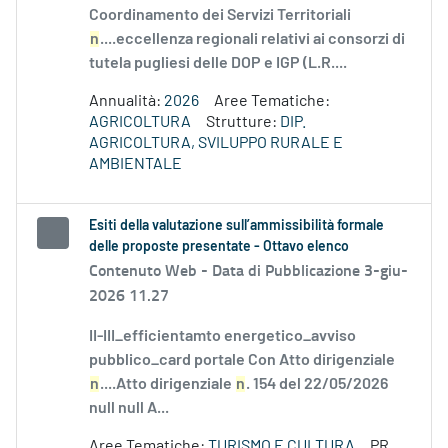
Coordinamento dei Servizi Territoriali
n
....eccellenza regionali relativi ai consorzi di
tutela pugliesi delle DOP e IGP (L.R....
Annualità:
2026
Aree Tematiche:
AGRICOLTURA
Strutture:
DIP.
AGRICOLTURA, SVILUPPO RURALE E
AMBIENTALE
Esiti della valutazione sull’ammissibilità formale
delle proposte presentate - Ottavo elenco
Contenuto Web -
Data di Pubblicazione 3-giu-
2026 11.27
II-III_efficientamto energetico_avviso
pubblico_card portale Con Atto dirigenziale
n
....Atto dirigenziale
n
. 154 del 22/05/2026
null null A...
Aree Tematiche:
TURISMO E CULTURA
PR