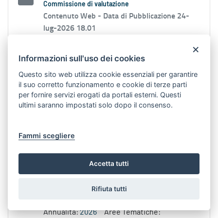
Commissione di valutazione
Contenuto Web -
Data di Pubblicazione 24-
lug-2026 18.01
×
valutazione prevista dalla normativa regionale
Informazioni sull'uso dei cookies
sulle DMO e nominata con atto dirigenziale
n
.
Questo sito web utilizza cookie essenziali per garantire
Aree Tematiche:
TURISMO E CULTURA
il suo corretto funzionamento e cookie di terze parti
Argomenti:
TURISMO
per fornire servizi erogati da portali esterni. Questi
ultimi saranno impostati solo dopo il consenso.
GAL Costa dei Trulli: pubblicato l'avviso per la
selezione del Coordinatore Tecnico – PN FEAMPA
Fammi scegliere
2021-2027
Contenuto Web -
Data di Pubblicazione 9-lug-
2026 13.29
Accetta tutti
Costa dei Trulli S.c.a r.l. ha pubblicato l'avviso
Rifiuta tutti
pubblico per la selezione di
n
.
Annualità:
2026
Aree Tematiche: