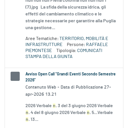
null null null Piena colonna null null null 1
(7).jpg La sfida della sicurezza idrica, gli
effetti del cambiamento climatico e le
strategie necessarie per garantire alla Puglia
una gestione...
Aree Tematiche:
TERRITORIO, MOBILITÀ E
INFRASTRUTTURE
Persone:
RAFFAELE
PIEMONTESE
Tipologia:
COMUNICATI
STAMPA DELLA GIUNTA
Avviso Open Call “Grandi Eventi Secondo Semestre
2026”
Contenuto Web -
Data di Pubblicazione 27-
apr-2026 13.21
2026 Verbale
n
. 3 del 3 giugno 2026 Verbale
n
. 4 del 8 giugno 2026 Verbale
n
. 5...Verbale
n
. 13...