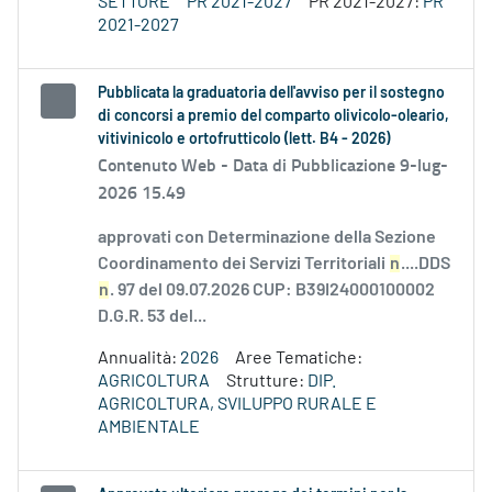
SETTORE
PR 2021-2027
PR 2021-2027:
PR
2021-2027
Pubblicata la graduatoria dell'avviso per il sostegno
di concorsi a premio del comparto olivicolo-oleario,
vitivinicolo e ortofrutticolo (lett. B4 - 2026)
Contenuto Web -
Data di Pubblicazione 9-lug-
2026 15.49
approvati con Determinazione della Sezione
Coordinamento dei Servizi Territoriali
n
....DDS
n
. 97 del 09.07.2026 CUP: B39I24000100002
D.G.R. 53 del...
Annualità:
2026
Aree Tematiche:
AGRICOLTURA
Strutture:
DIP.
AGRICOLTURA, SVILUPPO RURALE E
AMBIENTALE